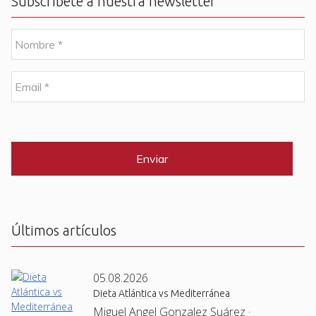
Subscríbete a nuestra newsletter
N
o
m
b
E
r
m
e
a
i
C
*
l
A
P
*
T
C
H
A
Últimos artículos
05.08.2026
Dieta Atlántica vs Mediterránea
Miguel Angel Gonzalez Suárez ·