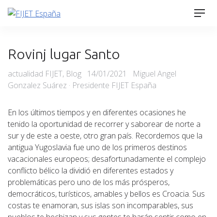
Skip
Men
to
content
Rovinj lugar Santo
Categories
Posted
actualidad FIJET
,
Blog
14/01/2021
Miguel Angel
on
Gonzalez Suárez · Presidente FIJET España
En los últimos tiempos y en diferentes ocasiones he
tenido la oportunidad de recorrer y saborear de norte a
sur y de este a oeste, otro gran país. Recordemos que la
antigua Yugoslavia fue uno de los primeros destinos
vacacionales europeos; desafortunadamente el complejo
conflicto bélico la dividió en diferentes estados y
problemáticas pero uno de los más prósperos,
democráticos, turísticos, amables y bellos es Croacia. Sus
costas te enamoran, sus islas son incomparables, sus
pueblos te hechizan y sus gentes te harán sentir como en