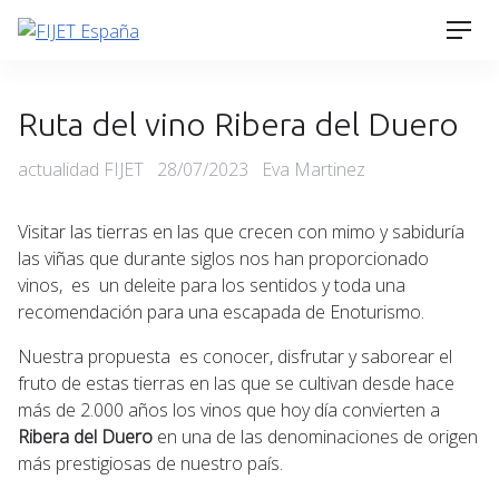
Skip
Men
to
content
Ruta del vino Ribera del Duero
Categories
Posted
actualidad FIJET
28/07/2023
Eva Martinez
on
Visitar las tierras en las que crecen con mimo y sabiduría
las viñas que durante siglos nos han proporcionado
vinos, es un deleite para los sentidos y toda una
recomendación para una escapada de Enoturismo.
Nuestra propuesta es conocer, disfrutar y saborear el
fruto de estas tierras en las que se cultivan desde hace
más de 2.000 años los vinos que hoy día convierten a
Ribera del Duero
en una de las denominaciones de origen
más prestigiosas de nuestro país.