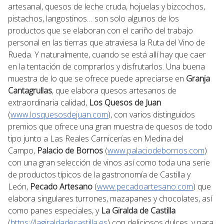
artesanal, quesos de leche cruda, hojuelas y bizcochos,
pistachos, langostinos… son solo algunos de los
productos que se elaboran con el cariño del trabajo
personal en las tierras que atraviesa la Ruta del Vino de
Rueda. Y naturalmente, cuando se está allí hay que caer
en la tentación de comprarlos y disfrutarlos. Una buena
muestra de lo que se ofrece puede apreciarse en
Granja
Cantagrullas
, que elabora quesos artesanos de
extraordinaria calidad,
Los Quesos de Juan
(
www.losquesosdejuan.com
), con varios distinguidos
premios que ofrece una gran muestra de quesos de todo
tipo junto a Las Reales Carnicerías en Medina del
Campo,
Palacio de Bornos
(
www.palaciodebornos.com
)
con una gran selección de vinos así como toda una serie
de productos típicos de la gastronomía de Castilla y
León,
Pecado Artesano
(
www.pecadoartesano.com
) que
elabora singulares turrones, mazapanes y chocolates, así
como panes especiales, y
La Giralda de Castilla
(
https://lagiraldadecastilla.es
) con deliciosos dulces, y para