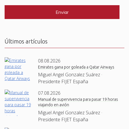
l
A
P
*
T
C
H
A
Últimos artículos
08.08.2026
Emirates gana por goleada a Qatar Airways
Miguel Angel Gonzalez Suárez ·
Presidente FIJET España
07.08.2026
Manual de supervivencia para pasar 19 horas
viajando en avión
Miguel Angel Gonzalez Suárez ·
Presidente FIJET España