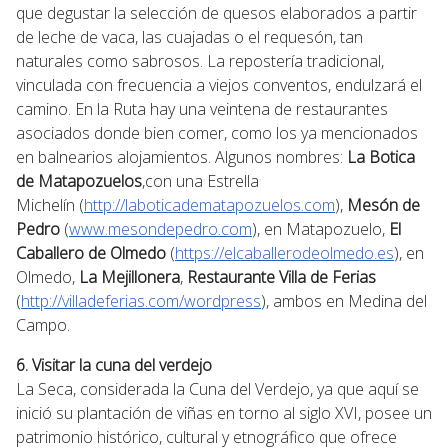
que degustar la selección de quesos elaborados a partir
de leche de vaca, las cuajadas o el requesón, tan
naturales como sabrosos. La repostería tradicional,
vinculada con frecuencia a viejos conventos, endulzará el
camino. En la Ruta hay una veintena de restaurantes
asociados donde bien comer, como los ya mencionados
en balnearios alojamientos. Algunos nombres:
La Botica
de Matapozuelos
,con una Estrella
Michelín (
http://laboticadematapozuelos.com
),
Mesón de
Pedro
(
www.mesondepedro.com
), en Matapozuelo,
El
Caballero de Olmedo
(
https://elcaballerodeolmedo.es
), en
Olmedo,
La Mejillonera
,
Restaurante Villa de Ferias
(
http://villadeferias.com/wordpress
), ambos en Medina del
Campo.
6. Visitar la cuna del verdejo
La Seca, considerada la Cuna del Verdejo, ya que aquí se
inició su plantación de viñas en torno al siglo XVI, posee un
patrimonio histórico, cultural y etnográfico que ofrece