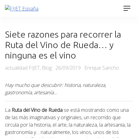
Skip
Men
to
content
Siete razones para recorrer la
Ruta del Vino de Rueda… y
ninguna es el vino
Categories
Posted
actualidad FIJET
,
Blog
26/09/2019
Enrique Sancho
on
Hay mucho que descubrir: historia, naturaleza,
gastronomía, artesanía…
La
Ruta del Vino de Rueda
se está mostrando como una
de las más imaginativas y originales, un recorrido que
circula por la historia, el arte, la naturaleza, la artesanía, la
gastronomía y… naturalmente, los vinos, unos de los