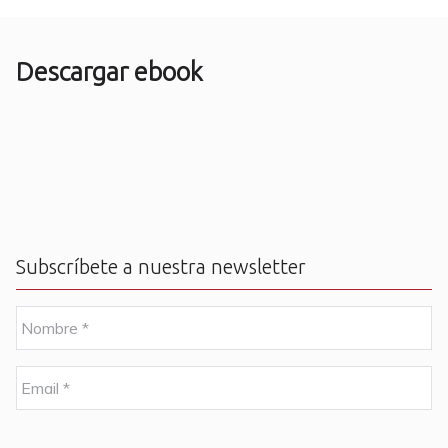
Descargar ebook
Subscríbete a nuestra newsletter
N
o
m
b
E
r
m
e
a
i
C
*