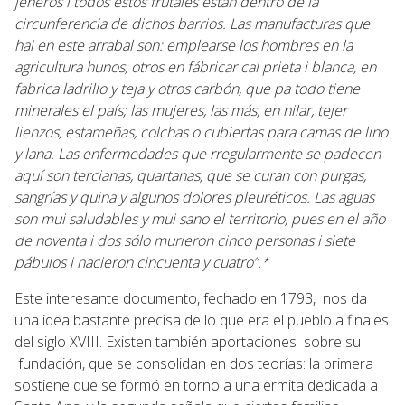
jéneros i todos estos frutales están dentro de la
circunferencia de dichos barrios. Las manufacturas que
hai en este arrabal son: emplearse los hombres en la
agricultura hunos, otros en fábricar cal prieta i blanca, en
fabrica ladrillo y teja y otros carbón, que pa todo tiene
minerales el país; las mujeres, las más, en hilar, tejer
lienzos, estam
eñas, colchas o cubiertas para camas de lino
y lana. Las enfermedades que rregularmente se padecen
aquí son tercianas, quartanas, que se curan con purgas,
sangrías y quina y algunos dolores pleuréticos. Las aguas
son mui saludables y mui sano el territorio, pues en el año
de noventa i dos sólo murieron cinco personas i siete
pábulos i nacieron cincuenta y cuatro”.*
Este interesante documento, fechado en 1793, nos da
una idea bastante precisa de lo que era el pueblo a finales
del siglo XVIII. Existen también aportaciones sobre su
fundación, que se consolidan en dos teorías: la primera
sostiene que se formó en torno a una ermita dedicada a