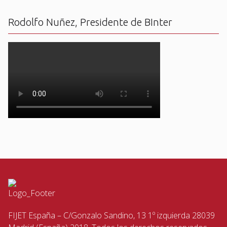
Rodolfo Nuñez, Presidente de BInter
FIJET España – C/Gonzalo Sandino, 13 1º izquierda 28039