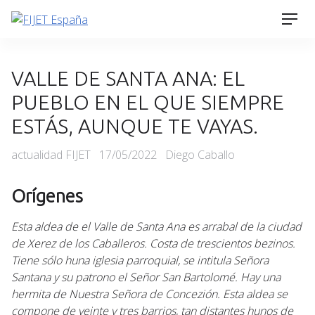
Skip
Men
to
content
VALLE DE SANTA ANA: EL
PUEBLO EN EL QUE SIEMPRE
ESTÁS, AUNQUE TE VAYAS.
Categories
Posted
actualidad FIJET
17/05/2022
Diego Caballo
on
Orígenes
Esta aldea de el Valle de Santa Ana es arrabal de la ciudad
de Xerez de los Caballeros. Costa de trescientos bezinos.
Tiene sólo huna iglesia parroquial, se intitula Señora
Santana y su patrono el Señor San Bartolomé. Hay una
hermita de Nuestra Señora de Concezión. Esta aldea se
compone de veinte y tres barrios, tan distantes hunos de