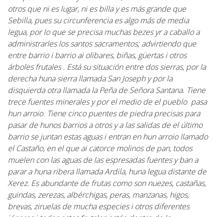
otros que ni es lugar, ni es billa y es más grande que
Sebilla, pues su circunferencia es algo más de media
legua, por lo que se precisa muchas bezes yr a caballo a
administrarles los santos sacramentos; advirtiendo que
entre barrio i barrio ai olibares, biñas, güertas i otros
árboles frutales . Está su situación entre dos sierras, por la
derecha huna sierra llamada San Joseph y por la
disquierda otra llamada la Peña de Señora Santana. Tiene
trece fuentes minerales y por el medio de el pueblo pasa
hun arroio. Tiene cinco puentes de piedra precisas para
pasar de hunos barrios a otros y a las salidas de el último
barrio se juntan estas aguas i entran en hun arroio llamado
el Castaño, en el que ai catorce molinos de pan, todos
muelen con las aguas de las espresadas fuentes y ban a
parar a huna ribera llamada Ardila, huna legua distante de
Xerez. Es abundante de frutas como son nuezes, castañas,
guindas, zerezas, albérchigas, peras, manzanas, higos,
brevas, ziruelas de mucha especies i otros diferentes