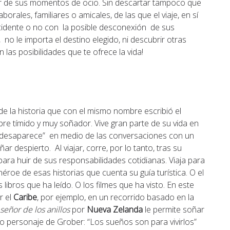
tar de sus momentos de ocio. Sin descartar tampoco que
rales, familiares o amicales, de las que el viaje, en sí
ncidente o no con la posible desconexión de sus
, no le importa el destino elegido, ni descubrir otras
con las posibilidades que te ofrece la vida!
a de la historia que con el mismo nombre escribió el
e tímido y muy soñador. Vive gran parte de su vida en
 “desaparece” en medio de las conversaciones con un
r despierto. Al viajar, corre, por lo tanto, tras su
para huir de sus responsabilidades cotidianas. Viaja para
héroe de esas historias que cuenta su guía turística. O el
ibros que ha leído. O los filmes que ha visto. En este
r el
Caribe
, por ejemplo, en un recorrido basado en la
 señor de los anillos
por
Nueva Zelanda
le permite soñar
opio personaje de Grober: “Los sueños son para vivirlos”