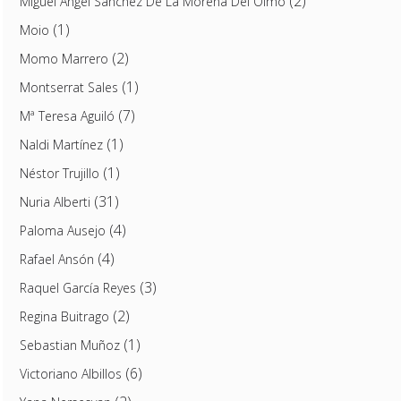
(2)
Miguel Ángel Sánchez De La Morena Del Olmo
(1)
Moio
(2)
Momo Marrero
(1)
Montserrat Sales
(7)
Mª Teresa Aguiló
(1)
Naldi Martínez
(1)
Néstor Trujillo
(31)
Nuria Alberti
(4)
Paloma Ausejo
(4)
Rafael Ansón
(3)
Raquel García Reyes
(2)
Regina Buitrago
(1)
Sebastian Muñoz
(6)
Victoriano Albillos