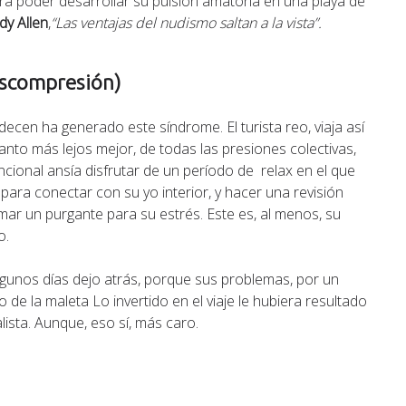
ara poder desarrollar su pulsión amatoria en una playa de
y Allen
,
“Las ventajas del nudismo saltan a la vista”.
escompresión)
ecen ha generado este síndrome. El turista reo, viaja así
nto más lejos mejor, de todas las presiones colectivas,
encional ansía disfrutar de un período de relax en el que
para conectar con su yo interior, y hacer una revisión
omar un purgante para su estrés. Este es, al menos, su
o.
lgunos días dejo atrás, porque sus problemas, por un
o de la maleta Lo invertido en el viaje le hubiera resultado
ista. Aunque, eso sí, más caro.