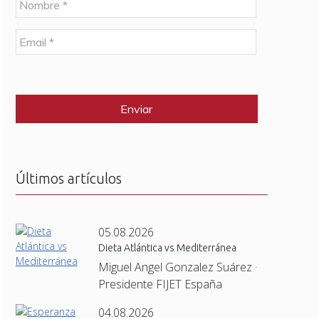
o
m
E
b
m
r
a
e
C
i
*
A
l
P
*
T
C
H
A
Últimos artículos
05.08.2026
Dieta Atlántica vs Mediterránea
Miguel Angel Gonzalez Suárez ·
Presidente FIJET España
04.08.2026