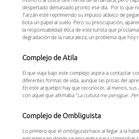
mismo o al
dolce fare niente
de la hamaca, pero capaz
despertado demasiado pronto ese día. Por lo que no
Tarzán esté reprimiendo su impulso atávico de pegar 
bota un papel al suelo. Pero su preocupación, aparen
la responsabilidad ética de este turista que proclama
degradación de la naturaleza, un problema que hoy r
Complejo de Atila
El que viaja bajo este complejo aspira a contactar co
diferentes formas de vida, aunque las prisas del apre
En este arquetipo hay que reconocer, al menos, sus
con aquel que afirmaba “
La cultura me persigue…Pero
Complejo de Ombliguista
Lo primero que el
ombliguista
hace al llegar a la habi
extranjera en donde se encuentra para comprobar si en