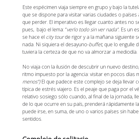
Este espécimen viaja siempre en grupo y bajo la tutel
que se dispone para visitar varias ciudades o países
que perder. El imperativo es llegar cuanto antes no s
pues, bajo el lema: “
verlo todo sin ver nada”.
Es un est
se hace el
city tour
de rigor y a la mañana siguiente
nada. Ni siquiera el desayuno-
buffet
, que lo engulle
tuviera la certeza de que no va almorzar a mediodía.
No viaja con la ilusión de descubrir un nuevo destin
ritmo impuesto por la agencia: visitar en pocos días 
menos”)
El que padece este complejo se deja llevar c
típica de estrés viajero. Es el peaje que paga por el v
relativo sosiego sólo cuando, al final de la jornada, l
de lo que ocurre en su país, prenderá rápidamente la 
puede irse, en suma, de uno o varios países sin ha
sentidos.