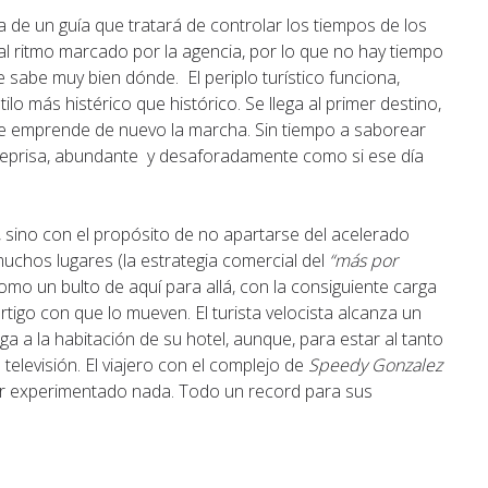
a de un guía que tratará de controlar los tiempos de los
 al ritmo marcado por la agencia, por lo que no hay tiempo
e sabe muy bien dónde. El periplo turístico funciona,
ilo más histérico que histórico. Se llega al primer destino,
 se emprende de nuevo la marcha. Sin tiempo a saborear
 deprisa, abundante y desaforadamente como si ese día
o, sino con el propósito de no apartarse del acelerado
muchos lugares (la estrategia comercial del
“más por
omo un bulto de aquí para allá, con la consiguiente carga
értigo con que lo mueven. El turista velocista alcanza un
lega a la habitación de su hotel, aunque, para estar al tanto
televisión. El viajero con el complejo de
Speedy Gonzalez
ber experimentado nada. Todo un record para sus