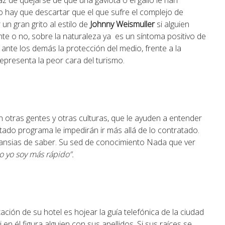
 de quejarse de que una gaviota o el gallo le han
 hay que descartar que el que sufre el complejo de
un gran grito al estilo de
Johnny Weismuller
si alguien
te o no, sobre la naturaleza ya es un síntoma positivo de
 ante los demás la protección del medio, frente a la
epresenta la peor cara del turismo.
n otras gentes y otras culturas, que le ayuden a entender
tado programa le impedirán ir más allá de lo contratado.
 ansias de saber. Su sed de conocimiento Nada que ver
 yo soy más rápido”.
tación de su hotel es hojear la guía telefónica de la ciudad
 él figura alguien con sus apellidos. Si sus raíces se