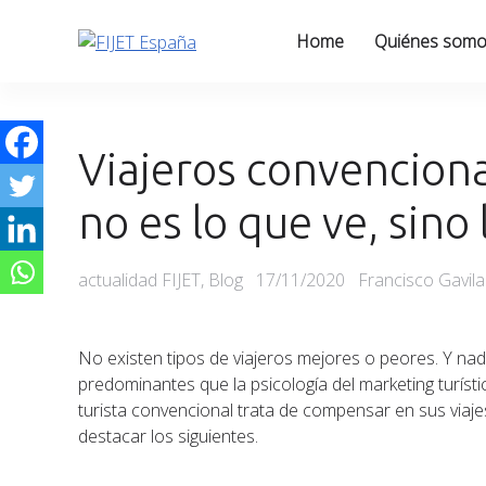
Skip
to
Home
Quiénes som
content
Viajeros convencional
no es lo que ve, sino 
Categories
Posted
actualidad FIJET
,
Blog
17/11/2020
Francisco Gavil
on
No existen tipos de viajeros mejores o peores. Y na
predominantes que la psicología del marketing turíst
turista convencional trata de compensar en sus viaje
destacar los siguientes.