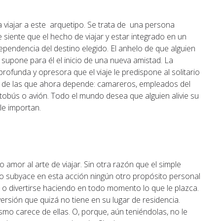
 a viajar a este arquetipo. Se trata de una persona
que siente que el hecho de viajar y estar integrado en un
ependencia del destino elegido. El anhelo de que alguien
o supone para él el inicio de una nueva amistad. La
profunda y opresora que el viaje le predispone al solitario
nas de las que ahora depende: camareros, empleados del
utobús o avión. Todo el mundo desea que alguien alivie su
le importan.
o amor al arte de viajar. Sin otra razón que el simple
o no subyace en esta acción ningún otro propósito personal
 o divertirse haciendo en todo momento lo que le plazca.
versión que quizá no tiene en su lugar de residencia.
mo carece de ellas. O, porque, aún teniéndolas, no le