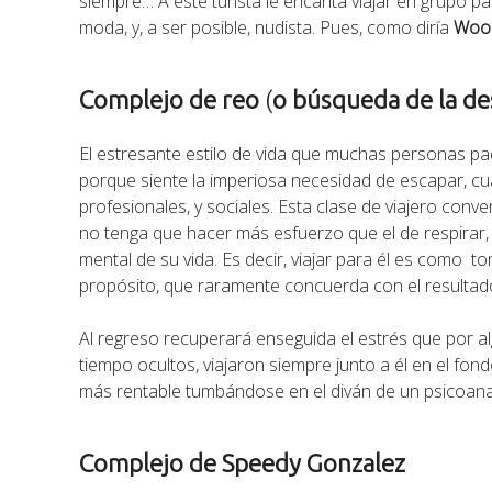
siempre… A este turista le encanta viajar en grupo p
moda, y, a ser posible, nudista. Pues, como diría
Wood
Complejo de reo
(
o búsqueda de la d
El estresante estilo de vida que muchas personas pad
porque siente la imperiosa necesidad de escapar, cua
profesionales, y sociales. Esta clase de viajero conv
no tenga que hacer más esfuerzo que el de respirar, 
mental de su vida. Es decir, viajar para él es como t
propósito, que raramente concuerda con el resultad
Al regreso recuperará enseguida el estrés que por a
tiempo ocultos, viajaron siempre junto a él en el fond
más rentable tumbándose en el diván de un psicoanal
Complejo de Speedy Gonzalez