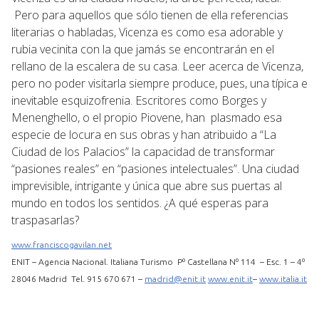
Pero para aquellos que sólo tienen de ella referencias
literarias o habladas, Vicenza es como esa adorable y
rubia vecinita con la que jamás se encontrarán en el
rellano de la escalera de su casa. Leer acerca de Vicenza,
pero no poder visitarla siempre produce, pues, una típica e
inevitable esquizofrenia. Escritores como Borges y
Menenghello, o el propio Piovene, han plasmado esa
especie de locura en sus obras y han atribuido a “La
Ciudad de los Palacios” la capacidad de transformar
“pasiones reales” en “pasiones intelectuales”. Una ciudad
imprevisible, intrigante y única que abre sus puertas al
mundo en todos los sentidos. ¿A qué esperas para
traspasarlas?
www.franciscogavilan.net
ENIT – Agencia Nacional. Italiana Turismo Pº Castellana Nº 114 – Esc. 1 – 4º
28046 Madrid Tel. 915 670 671 –
madrid@enit.it
www.enit.it
–
www.italia.it