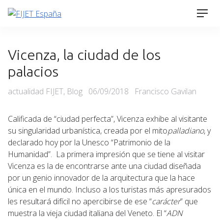
Skip
Men
to
content
Vicenza, la ciudad de los
palacios
Categories
Posted
actualidad FIJET
,
Blog
06/09/2018
Francisco Gavilan
on
Calificada de “ciudad perfecta”, Vicenza exhibe al visitante
su singularidad urbanística, creada por el mito
palladiano
, y
declarado hoy por la Unesco “Patrimonio de la
Humanidad”. La primera impresión que se tiene al visitar
Vicenza es la de encontrarse ante una ciudad diseñada
por un genio innovador de la arquitectura que la hace
única en el mundo. Incluso a los turistas más apresurados
les resultará difícil no apercibirse de ese “
carácter
” que
muestra la vieja ciudad italiana del Veneto. El “
ADN