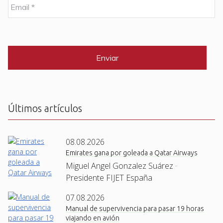
b
E
r
m
e
a
i
C
*
l
A
P
*
T
C
H
A
Últimos artículos
08.08.2026
Emirates gana por goleada a Qatar Airways
Miguel Angel Gonzalez Suárez ·
Presidente FIJET España
07.08.2026
Manual de supervivencia para pasar 19 horas
viajando en avión