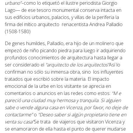
urbano”
–como lo etiquetó el ilustre periodista Giorgio
Lago— de ese tesoro monumental conserva intacta en
sus edificios urbanos, palacios, y villas de la periferia la
firma del mítico arquitecto renacentista Andrea Palladio
(1508-1580)
De genes humildes, Palladio, era hijo de un molinero que
empezó de niño picando piedra para luego ir adquiriendo
profundos conocimientos de arquitectura hasta llegar a
ser considerado el
“arquitecto de los arquitectos”
Así lo
confirman no sólo su inmensa obra, sino los influyentes
tratados que escribió sobre la materia. El impacto
emocional de la urbe en los visitante se aprecia en
comentarios o anuncios en las redes como estos:
“M e
pareció una ciudad muy hermosa y tranquila. Si alguien
sabe o vende alguna casa en Vicenza, por favor, no deje de
contactarme”
o
“Deseo saber si algún propietario tiene en
venta su casa”
Se trata de viajeros que visitaron Vicenza y
se enamoraron de ella hasta el punto de querer mudarse