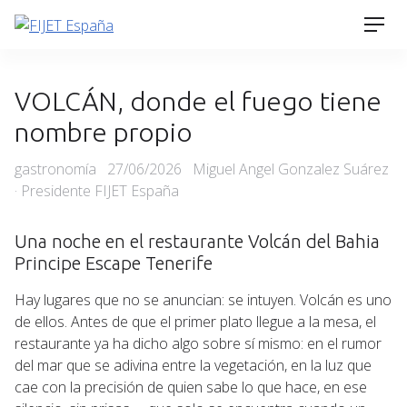
Skip
Men
to
content
VOLCÁN, donde el fuego tiene
nombre propio
Categories
Posted
gastronomía
27/06/2026
Miguel Angel Gonzalez Suárez
on
· Presidente FIJET España
Una noche en el restaurante Volcán del Bahia
Principe Escape Tenerife
Hay lugares que no se anuncian: se intuyen. Volcán es uno
de ellos. Antes de que el primer plato llegue a la mesa, el
restaurante ya ha dicho algo sobre sí mismo: en el rumor
del mar que se adivina entre la vegetación, en la luz que
cae con la precisión de quien sabe lo que hace, en ese