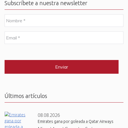
Subscríbete a nuestra newsletter
N
o
m
b
E
r
m
e
a
i
C
*
l
A
P
*
T
C
H
A
Últimos artículos
08.08.2026
Emirates gana por goleada a Qatar Airways