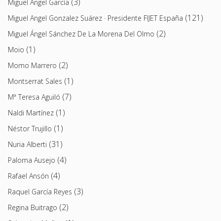
(3)
Miguel Ángel García
(121)
Miguel Angel Gonzalez Suárez · Presidente FIJET España
(2)
Miguel Ángel Sánchez De La Morena Del Olmo
(1)
Moio
(2)
Momo Marrero
(1)
Montserrat Sales
(7)
Mª Teresa Aguiló
(1)
Naldi Martínez
(1)
Néstor Trujillo
(31)
Nuria Alberti
(4)
Paloma Ausejo
(4)
Rafael Ansón
(3)
Raquel García Reyes
(2)
Regina Buitrago