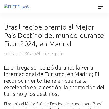
Skip
Men
to
content
Brasil recibe premio al Mejor
País Destino del mundo durante
Fitur 2024, en Madrid
Categories
Posted
noticias
29/01/2024
Fijet España
on
La entrega se realizó durante la Feria
Internacional de Turismo, en Madrid;
El
reconocimiento tiene en cuenta la
excelencia en la gestión, la promoción del
turismo y los destinos.
El premio al Mejor País de Destino del mundo para Brasil