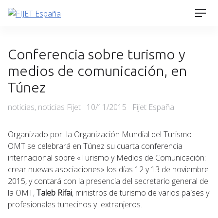
Skip
Men
to
content
Conferencia sobre turismo y
medios de comunicación, en
Túnez
Categories
Posted
noticias
,
noticias Fijet
10/11/2015
Fijet España
on
Organizado por la Organización Mundial del Turismo
OMT se celebrará en Túnez su cuarta conferencia
internacional sobre «Turismo y Medios de Comunicación:
crear nuevas asociaciones» los días 12 y 13 de noviembre
2015, y contará con la presencia del secretario general de
la OMT,
Taleb Rifai
, ministros de turismo de varios países y
profesionales tunecinos y extranjeros.