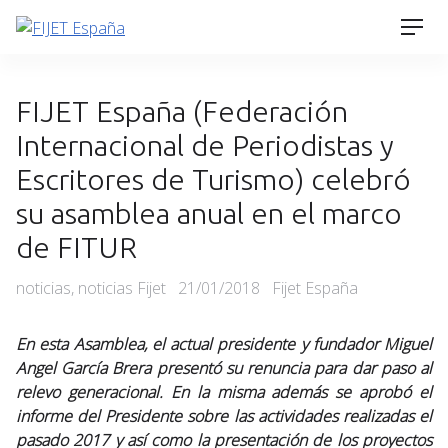
Skip
Men
to
content
FIJET España (Federación
Internacional de Periodistas y
Escritores de Turismo) celebró
su asamblea anual en el marco
de FITUR
Categories
Posted
noticias
,
noticias Fijet
21/01/2018
Fijet España
on
En esta Asamblea, el actual presidente y fundador Miguel
Angel García Brera presentó su renuncia para dar paso al
relevo generacional. En la misma además se aprobó el
informe del Presidente sobre las actividades realizadas el
pasado 2017 y así como la presentación de los proyectos