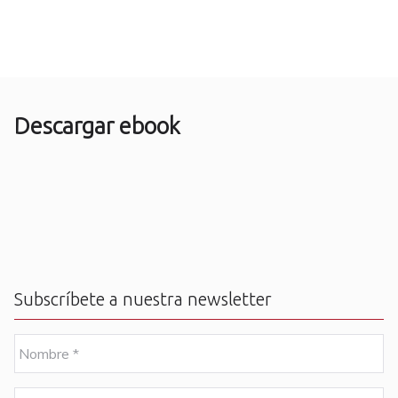
Descargar ebook
Subscríbete a nuestra newsletter
N
o
m
b
E