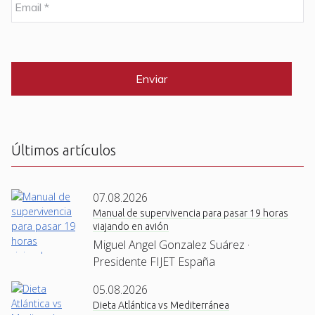
r
m
e
a
i
C
*
l
A
P
*
T
C
H
A
Últimos artículos
07.08.2026
Manual de supervivencia para pasar 19 horas
viajando en avión
Miguel Angel Gonzalez Suárez ·
Presidente FIJET España
05.08.2026
Dieta Atlántica vs Mediterránea