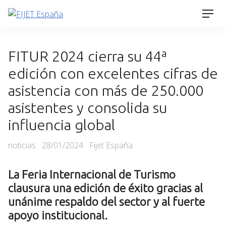
Skip
Men
to
content
FITUR 2024 cierra su 44ª
edición con excelentes cifras de
asistencia con más de 250.000
asistentes y consolida su
influencia global
Categories
Posted
noticias
28/01/2024
Fijet España
on
La Feria Internacional de Turismo
clausura una edición de éxito gracias al
unánime respaldo del sector y al fuerte
apoyo institucional.