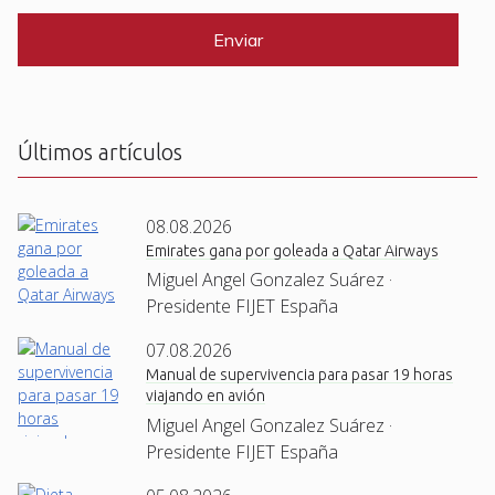
l
A
P
*
T
C
H
A
Últimos artículos
08.08.2026
Emirates gana por goleada a Qatar Airways
Miguel Angel Gonzalez Suárez ·
Presidente FIJET España
07.08.2026
Manual de supervivencia para pasar 19 horas
viajando en avión
Miguel Angel Gonzalez Suárez ·
Presidente FIJET España