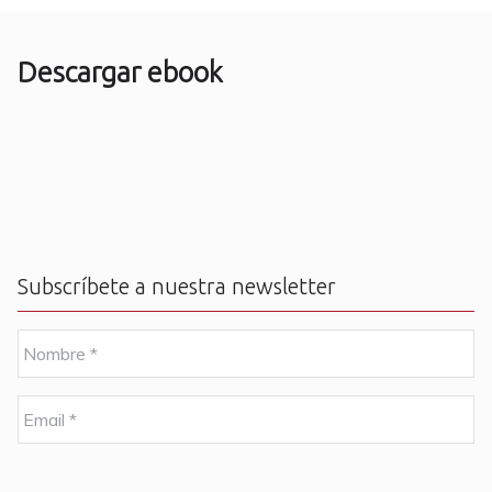
Descargar ebook
Subscríbete a nuestra newsletter
N
o
m
b
E
r
m
e
a
i
C
*