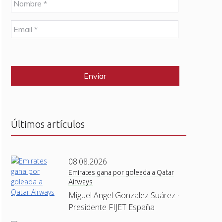
o
m
E
b
m
r
a
e
C
i
*
A
l
P
*
T
C
H
A
Últimos artículos
08.08.2026
Emirates gana por goleada a Qatar
Airways
Miguel Angel Gonzalez Suárez ·
Presidente FIJET España