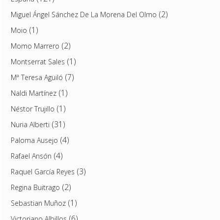
(2)
Miguel Ángel Sánchez De La Morena Del Olmo
(1)
Moio
(2)
Momo Marrero
(1)
Montserrat Sales
(7)
Mª Teresa Aguiló
(1)
Naldi Martínez
(1)
Néstor Trujillo
(31)
Nuria Alberti
(4)
Paloma Ausejo
(4)
Rafael Ansón
(3)
Raquel García Reyes
(2)
Regina Buitrago
(1)
Sebastian Muñoz
(6)
Victoriano Albillos