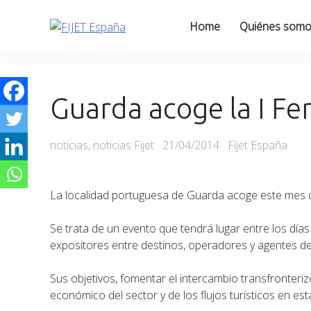
Skip
to
Home
Quiénes som
content
Guarda acoge la I Fe
Categories
Posted
noticias
,
noticias Fijet
21/04/2014
Fijet España
on
La localidad portuguesa de Guarda acoge este mes d
Se trata de un evento que tendrá lugar entre los día
expositores entre destinos, operadores y agentes del
Sus objetivos, fomentar el intercambio transfronterizo
económico del sector y de los flujos turísticos en est