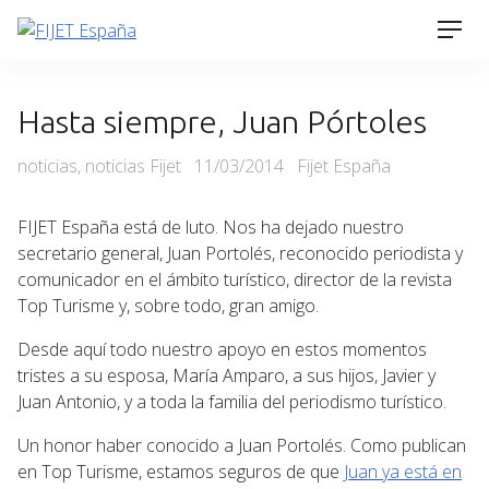
Skip
Men
to
content
Hasta siempre, Juan Pórtoles
Categories
Posted
noticias
,
noticias Fijet
11/03/2014
Fijet España
on
FIJET España está de luto. Nos ha dejado nuestro
secretario general, Juan Portolés, reconocido periodista y
comunicador en el ámbito turístico, director de la revista
Top Turisme y, sobre todo, gran amigo.
Desde aquí todo nuestro apoyo en estos momentos
tristes a su esposa, María Amparo, a sus hijos, Javier y
Juan Antonio, y a toda la familia del periodismo turístico.
Un honor haber conocido a Juan Portolés. Como publican
en Top Turisme, estamos seguros de que
Juan ya está en