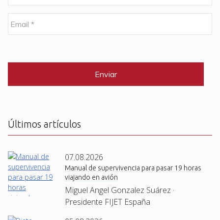
m
b
E
r
m
e
a
i
C
*
l
A
P
*
T
C
H
A
Últimos artículos
07.08.2026
Manual de supervivencia para pasar 19 horas
viajando en avión
Miguel Angel Gonzalez Suárez ·
Presidente FIJET España