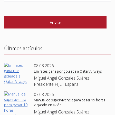
e
a
i
C
*
l
A
P
*
T
C
H
A
Últimos artículos
08.08.2026
Emirates gana por goleada a Qatar Airways
Miguel Angel Gonzalez Suárez ·
Presidente FIJET España
07.08.2026
Manual de supervivencia para pasar 19 horas
viajando en avión
Miguel Angel Gonzalez Suárez ·