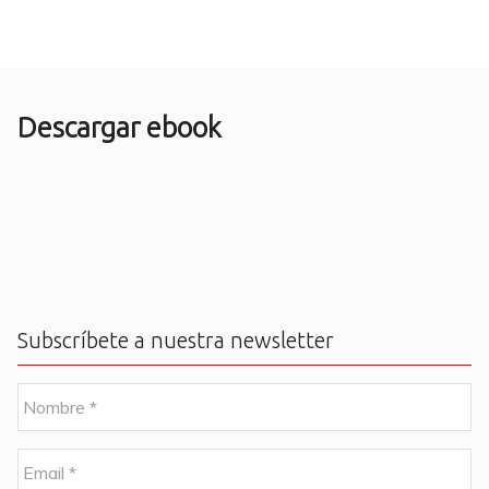
Descargar ebook
Subscríbete a nuestra newsletter
N
o
m
b
E
r
m