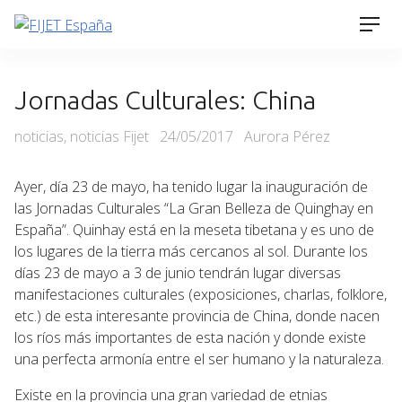
Skip
Men
to
content
Jornadas Culturales: China
Categories
Posted
noticias
,
noticias Fijet
24/05/2017
Aurora Pérez
on
Ayer, día 23 de mayo, ha tenido lugar la inauguración de
las Jornadas Culturales “La Gran Belleza de Quinghay en
España”. Quinhay está en la meseta tibetana y es uno de
los lugares de la tierra más cercanos al sol. Durante los
días 23 de mayo a 3 de junio tendrán lugar diversas
manifestaciones culturales (exposiciones, charlas, folklore,
etc.) de esta interesante provincia de China, donde nacen
los ríos más importantes de esta nación y donde existe
una perfecta armonía entre el ser humano y la naturaleza.
Existe en la provincia una gran variedad de etnias