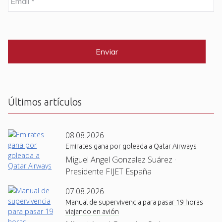
r
m
e
a
i
C
*
l
A
P
*
T
C
H
A
Últimos artículos
08.08.2026
Emirates gana por goleada a Qatar Airways
Miguel Angel Gonzalez Suárez ·
Presidente FIJET España
07.08.2026
Manual de supervivencia para pasar 19 horas
viajando en avión