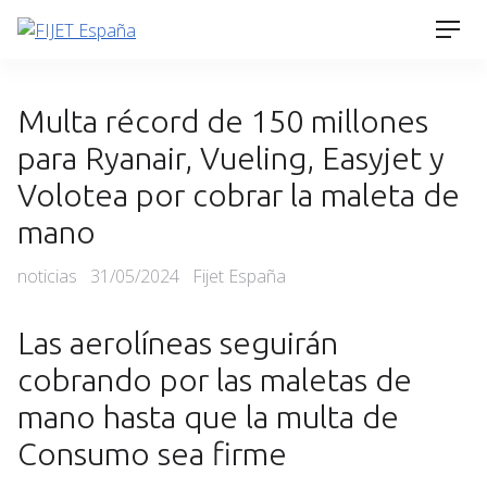
Skip
Men
to
content
Multa récord de 150 millones
para Ryanair, Vueling, Easyjet y
Volotea por cobrar la maleta de
mano
Categories
Posted
noticias
31/05/2024
Fijet España
on
Las aerolíneas seguirán
cobrando por las maletas de
mano hasta que la multa de
Consumo sea firme