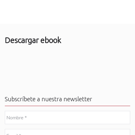
Descargar ebook
Subscríbete a nuestra newsletter
N
o
m
b
E