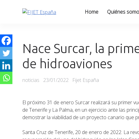
Skip
to
Home
Quiénes som
content
Nace Surcar, la prim
de hidroaviones
Categories
Posted
noticias
23/01/2022
Fijet España
on
El próximo 31 de enero Surcar realizará su primer v
de Tenerife y La Palma, en un ejercicio ante las prin
demostrar la viabilidad de un proyecto canario que pr
Santa Cruz de Tenerife, 20 de enero de 2022. La revo