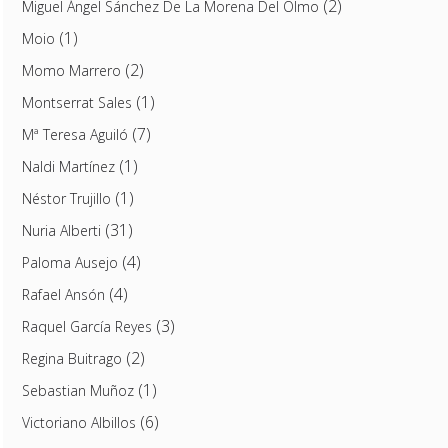
(2)
Miguel Ángel Sánchez De La Morena Del Olmo
(1)
Moio
(2)
Momo Marrero
(1)
Montserrat Sales
(7)
Mª Teresa Aguiló
(1)
Naldi Martínez
(1)
Néstor Trujillo
(31)
Nuria Alberti
(4)
Paloma Ausejo
(4)
Rafael Ansón
(3)
Raquel García Reyes
(2)
Regina Buitrago
(1)
Sebastian Muñoz
(6)
Victoriano Albillos