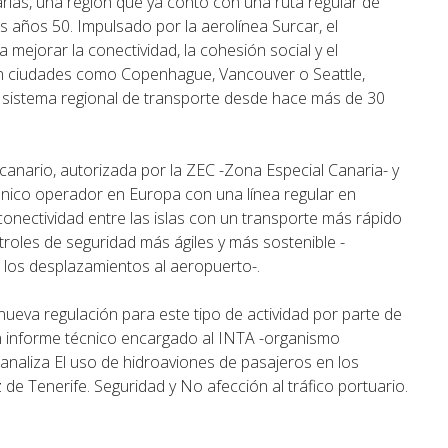
arias, una región que ya contó con una ruta regular de
 años 50. Impulsado por la aerolínea Surcar, el
mejorar la conectividad, la cohesión social y el
 en ciudades como Copenhague, Vancouver o Seattle,
 sistema regional de transporte desde hace más de 30
canario, autorizada por la ZEC -Zona Especial Canaria- y
 único operador en Europa con una línea regular en
onectividad entre las islas con un transporte más rápido
roles de seguridad más ágiles y más sostenible -
los desplazamientos al aeropuerto-.
eva regulación para este tipo de actividad por parte de
un informe técnico encargado al INTA -organismo
 analiza El uso de hidroaviones de pasajeros en los
e Tenerife. Seguridad y No afección al tráfico portuario.