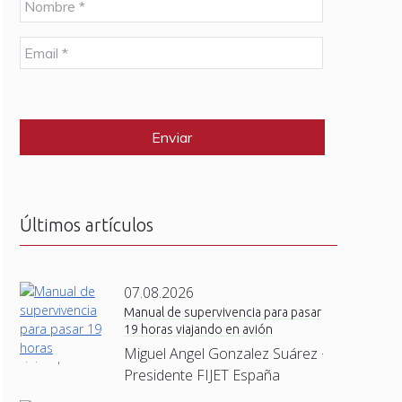
o
m
E
b
m
r
a
e
C
i
*
A
l
P
*
T
C
H
A
Últimos artículos
07.08.2026
Manual de supervivencia para pasar
19 horas viajando en avión
Miguel Angel Gonzalez Suárez ·
Presidente FIJET España