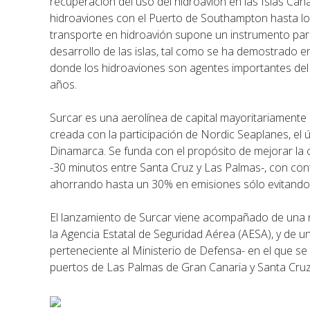
recuperación del uso del hidroavión en las Islas Can
hidroaviones con el Puerto de Southampton hasta los
transporte en hidroavión supone un instrumento para 
desarrollo de las islas, tal como se ha demostrado
donde los hidroaviones son agentes importantes del
años.
Surcar es una aerolínea de capital mayoritariamente 
creada con la participación de Nordic Seaplanes, el
Dinamarca. Se funda con el propósito de mejorar la c
-30 minutos entre Santa Cruz y Las Palmas-, con cont
ahorrando hasta un 30% en emisiones sólo evitando 
El lanzamiento de Surcar viene acompañado de una nu
la Agencia Estatal de Seguridad Aérea (AESA), y de 
perteneciente al Ministerio de Defensa- en el que se
puertos de Las Palmas de Gran Canaria y Santa Cruz d