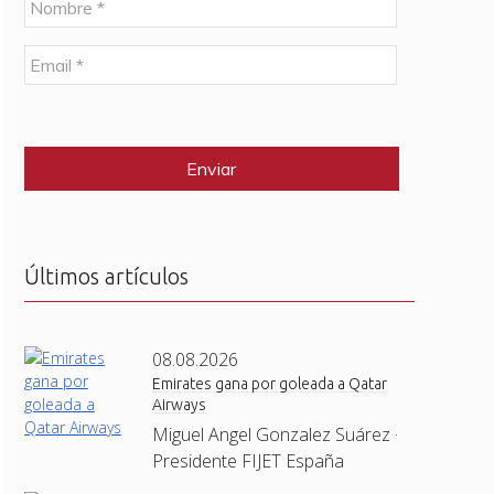
o
m
E
b
m
r
a
e
C
i
*
A
l
P
*
T
C
H
A
Últimos artículos
08.08.2026
Emirates gana por goleada a Qatar
Airways
Miguel Angel Gonzalez Suárez ·
Presidente FIJET España