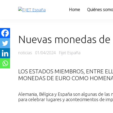
Skip
to
Home
Quiénes som
content
Nuevas monedas de 
Categories
Posted
noticias
01/04/2024
Fijet España
on
LOS ESTADOS MIEMBROS, ENTRE EL
MONEDAS DE EURO COMO HOMEN
Alemania, Bélgica y España son algunas de la
para celebrar lugares y acontecimientos de imp