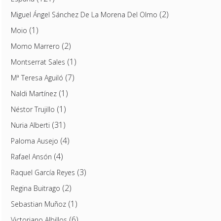
(2)
Miguel Ángel Sánchez De La Morena Del Olmo
(1)
Moio
(2)
Momo Marrero
(1)
Montserrat Sales
(7)
Mª Teresa Aguiló
(1)
Naldi Martínez
(1)
Néstor Trujillo
(31)
Nuria Alberti
(4)
Paloma Ausejo
(4)
Rafael Ansón
(3)
Raquel García Reyes
(2)
Regina Buitrago
(1)
Sebastian Muñoz
(6)
Victoriano Albillos