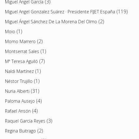
(3)
Miguel Ángel García
(119)
Miguel Angel Gonzalez Suárez · Presidente FIJET España
(2)
Miguel Ángel Sánchez De La Morena Del Olmo
(1)
Moio
(2)
Momo Marrero
(1)
Montserrat Sales
(7)
Mª Teresa Aguiló
(1)
Naldi Martínez
(1)
Néstor Trujillo
(31)
Nuria Alberti
(4)
Paloma Ausejo
(4)
Rafael Ansón
(3)
Raquel García Reyes
(2)
Regina Buitrago