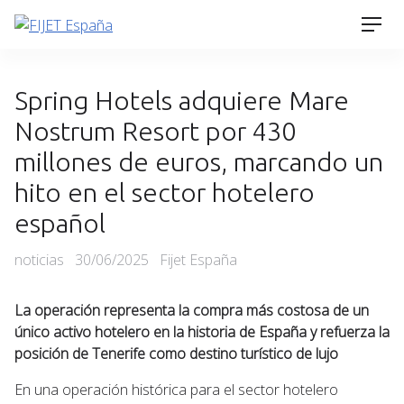
Skip
Men
to
content
Spring Hotels adquiere Mare
Nostrum Resort por 430
millones de euros, marcando un
hito en el sector hotelero
español
Categories
Posted
noticias
30/06/2025
Fijet España
on
La operación representa la compra más costosa de un
único activo hotelero en la historia de España y refuerza la
posición de Tenerife como destino turístico de lujo
En una operación histórica para el sector hotelero