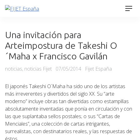
Skip
Men
to
content
Una invitación para
Arteimpostura de Takeshi O
´Maha x Francisco Gavilán
Categories
Posted
noticias
,
noticias Fijet
07/05/2014
Fijet España
on
El japonés Takeshi O´Maha ha sido uno de los artistas
más irreverentes y divertidos del siglo XX. Su “arte
moderno” incluye obras tan divertidas como estampillas
absolutamente inventadas que ponía en circulación y con
las que suplantaba sellos postales; o sus “Cartas de
Menciales”, una colección de cartas intrigantes,
surrealistas, con destinatarios reales, y las respuestas de
éstos.