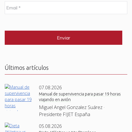
b
E
r
m
e
a
i
C
*
l
A
P
*
T
C
H
A
Últimos artículos
07.08.2026
Manual de supervivencia para pasar 19 horas
viajando en avión
Miguel Angel Gonzalez Suárez ·
Presidente FIJET España
05.08.2026