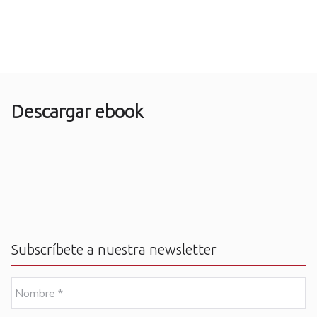
Descargar ebook
Subscríbete a nuestra newsletter
N
o
m