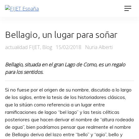
Skip
Men
to
content
Bellagio, un lugar para soñar
Categories
Posted
actualidad FIJET
,
Blog
15/02/2018
Nuria Alberti
on
Bellagio, situada en el gran Lago de Como, es un regalo
para los sentidos.
Si no fuese por el origen de su nombre, discutido a lo largo
de los siglos, entre la tesis de los historiadores clásicos,
que la sitúan como referencia a un lugar entre
ramificaciones de lago
o “bel lago” y las tesis célticas
posteriores que hacen derivar el nombre de “altura rodeada
de agua”, bien podríamos pensar que realmente el nombre
de Bellagio deriva del lazo entre “bello” y “agio”, bello y