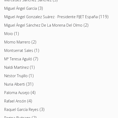
(3)
Miguel Ángel García
(119)
Miguel Angel Gonzalez Suárez · Presidente FIJET España
(2)
Miguel Ángel Sánchez De La Morena Del Olmo
(1)
Moio
(2)
Momo Marrero
(1)
Montserrat Sales
(7)
Mª Teresa Aguiló
(1)
Naldi Martínez
(1)
Néstor Trujillo
(31)
Nuria Alberti
(4)
Paloma Ausejo
(4)
Rafael Ansón
(3)
Raquel García Reyes
(2)
Regina Buitrago