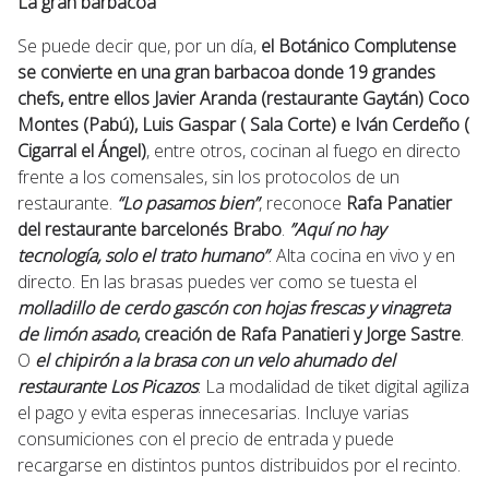
La gran barbacoa
Se puede decir que, por un día,
el Botánico Complutense
se convierte en una gran barbacoa donde 19 grandes
chefs, entre ellos Javier Aranda (restaurante Gaytán) Coco
Montes (Pabú), Luis Gaspar ( Sala Corte) e Iván Cerdeño (
Cigarral el Ángel)
, entre otros, cocinan al fuego en directo
frente a los comensales, sin los protocolos de un
restaurante.
“Lo pasamos bien”
, reconoce
Rafa Panatier
del restaurante barcelonés Brabo
.
”Aquí no hay
tecnología, solo el trato humano”
. Alta cocina en vivo y en
directo. En las brasas puedes ver como se tuesta el
molladillo de cerdo gascón con hojas frescas y vinagreta
de limón asado
, creación de Rafa Panatieri y Jorge Sastre
.
O
el chipirón a la brasa con un velo ahumado del
restaurante Los Picazos
. La modalidad de tiket digital agiliza
el pago y evita esperas innecesarias. Incluye varias
consumiciones con el precio de entrada y puede
recargarse en distintos puntos distribuidos por el recinto.