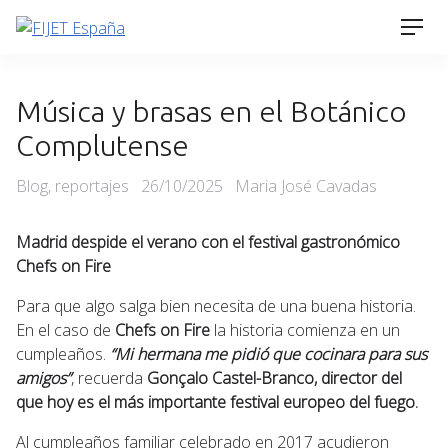
Skip
Men
to
content
Música y brasas en el Botánico
Complutense
Categories
Posted
Blog
,
reportajes
26/10/2025
Maria José Cavadas
on
Madrid despide el verano con el festival gastronómico
Chefs on Fire
Para que algo salga bien necesita de una buena historia.
En el caso de
Chefs on Fire
la historia comienza en un
cumpleaños.
“Mi hermana me pidió que cocinara para sus
amigos”
, recuerda
Gonçalo Castel-Branco, director del
que hoy es el más importante festival europeo del fuego.
Al cumpleaños familiar celebrado en 2017 acudieron