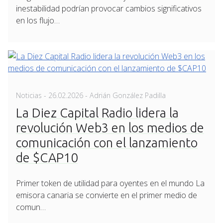
inestabilidad podrían provocar cambios significativos
en los flujo…
Posted
Noticias
-
26.02.2026
- Adrián González Padilla
on
La Diez Capital Radio lidera la
revolución Web3 en los medios de
comunicación con el lanzamiento
de $CAP10
Primer token de utilidad para oyentes en el mundo La
emisora canaria se convierte en el primer medio de
comun…