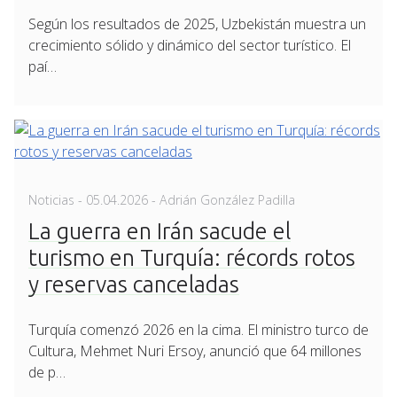
Según los resultados de 2025, Uzbekistán muestra un
crecimiento sólido y dinámico del sector turístico. El
paí…
Posted
Noticias
-
05.04.2026
- Adrián González Padilla
on
La guerra en Irán sacude el
turismo en Turquía: récords rotos
y reservas canceladas
Turquía comenzó 2026 en la cima. El ministro turco de
Cultura, Mehmet Nuri Ersoy, anunció que 64 millones
de p…