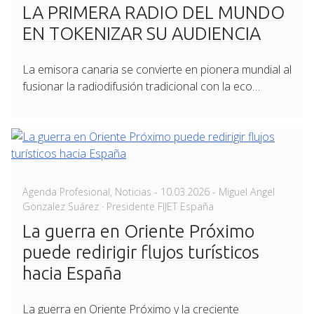
LA PRIMERA RADIO DEL MUNDO
EN TOKENIZAR SU AUDIENCIA
La emisora canaria se convierte en pionera mundial al
fusionar la radiodifusión tradicional con la eco…
Posted
Agenda Profesional
,
Noticias
-
10.03.2026
- Miguel Angel
on
Gonzalez Suárez · Presidente FIJET España
La guerra en Oriente Próximo
puede redirigir flujos turísticos
hacia España
La guerra en Oriente Próximo y la creciente