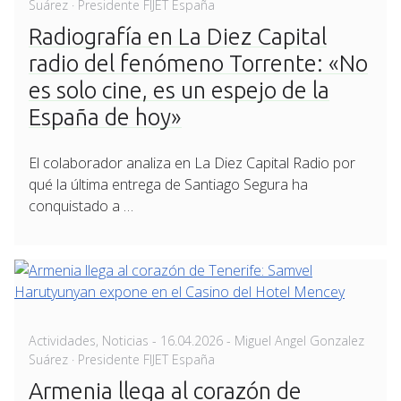
on
Suárez · Presidente FIJET España
Radiografía en La Diez Capital
radio del fenómeno Torrente: «No
es solo cine, es un espejo de la
España de hoy»
El colaborador analiza en La Diez Capital Radio por
qué la última entrega de Santiago Segura ha
conquistado a …
Posted
Actividades
,
Noticias
-
16.04.2026
- Miguel Angel Gonzalez
on
Suárez · Presidente FIJET España
Armenia llega al corazón de