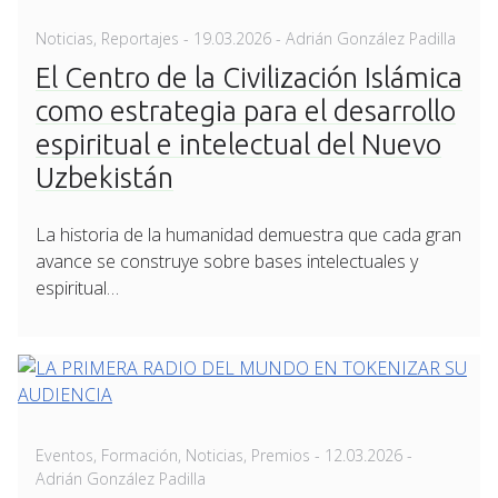
Posted
Noticias
,
Reportajes
-
19.03.2026
- Adrián González Padilla
on
El Centro de la Civilización Islámica
como estrategia para el desarrollo
espiritual e intelectual del Nuevo
Uzbekistán
La historia de la humanidad demuestra que cada gran
avance se construye sobre bases intelectuales y
espiritual…
Posted
Eventos
,
Formación
,
Noticias
,
Premios
-
12.03.2026
-
on
Adrián González Padilla