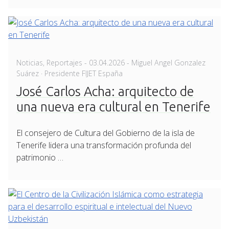
Posted
Noticias
,
Reportajes
-
03.04.2026
- Miguel Angel Gonzalez
on
Suárez · Presidente FIJET España
José Carlos Acha: arquitecto de
una nueva era cultural en Tenerife
El consejero de Cultura del Gobierno de la isla de
Tenerife lidera una transformación profunda del
patrimonio …