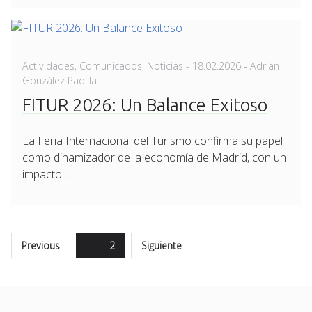
Posted
Actividades
,
Comunicados
,
Noticias
-
18.02.2026
- Adrián
on
González Padilla
FITUR 2026: Un Balance Exitoso
La Feria Internacional del Turismo confirma su papel
como dinamizador de la economía de Madrid, con un
impacto…
Paginación
Previous
Page
2
Siguiente
de
entradas