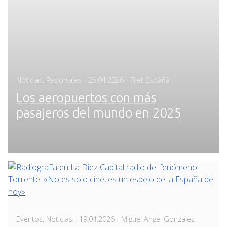
Posted
Noticias
,
Reportajes
-
25.04.2026
- Fijet España
on
Los aeropuertos con más
pasajeros del mundo en 2025
Posted
Eventos
,
Noticias
-
19.04.2026
- Miguel Angel Gonzalez