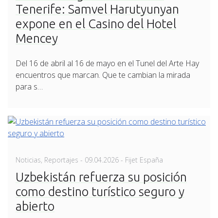
Tenerife: Samvel Harutyunyan
expone en el Casino del Hotel
Mencey
Del 16 de abril al 16 de mayo en el Tunel del Arte Hay
encuentros que marcan. Que te cambian la mirada
para s…
Posted
Noticias
,
Reportajes
-
09.04.2026
- Fijet España
on
Uzbekistán refuerza su posición
como destino turístico seguro y
abierto