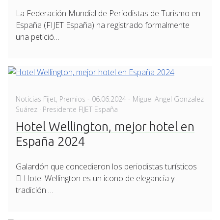
La Federación Mundial de Periodistas de Turismo en
España (FIJET España) ha registrado formalmente
una petició…
Posted
Noticias Fijet
,
Premios
-
06.06.2024
- Miguel Angel Gonzalez
on
Suárez · Presidente FIJET España
Hotel Wellington, mejor hotel en
España 2024
Galardón que concedieron los periodistas turísticos
El Hotel Wellington es un icono de elegancia y
tradición …