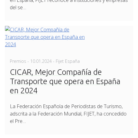
del se…
Posted
Premios
-
10.01.2024
- Fijet España
on
CICAR, Mejor Compañía de
Transporte que opera en España
en 2024
La Federación Española de Periodistas de Turismo,
adscrita a la Federación Mundial, FIJET, ha concedido
el Pre…