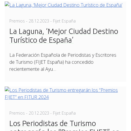
Posted
Premios
-
28.12.2023
- Fijet España
on
La Laguna, ‘Mejor Ciudad Destino
Turístico de España’
La Federación Española de Periodistas y Escritores
de Turismo (FIJET España) ha concedido
recientemente al Ayu…
Posted
Premios
-
20.12.2023
- Fijet España
on
Los Periodistas de Turismo