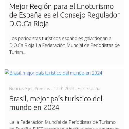
on
Mejor Región para el Enoturismo
de España es el Consejo Regulador
D.O.Ca Rioja
Los periodistas turísticos españoles galardonan a
D.O.Ca Rioja La Federación Mundial de Periodistas de
Turism…
Posted
Noticias Fijet
,
Premios
-
12.01.2024
- Fijet España
on
Brasil, mejor país turístico del
mundo en 2024
La la Federación Mundial de Periodistas de Turismo
en España, FIJET reconoce a instituciones y empresas