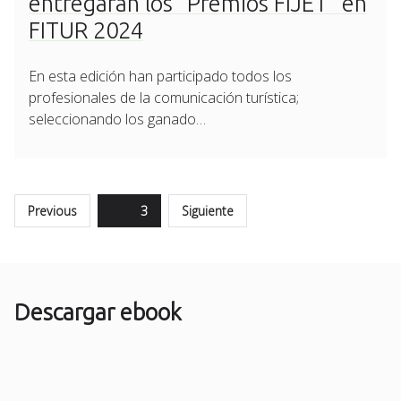
entregarán los “Premios FIJET” en
FITUR 2024
En esta edición han participado todos los
profesionales de la comunicación turística;
seleccionando los ganado…
Paginación
Previous
Page
3
Siguiente
de
entradas
Descargar ebook