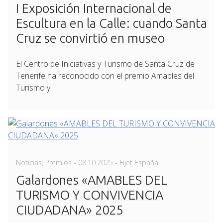
I Exposición Internacional de
Escultura en la Calle: cuando Santa
Cruz se convirtió en museo
El Centro de Iniciativas y Turismo de Santa Cruz de
Tenerife ha reconocido con el premio Amables del
Turismo y…
Posted
Noticias
,
Premios
-
08.10.2025
- Fijet España
on
Galardones «AMABLES DEL
TURISMO Y CONVIVENCIA
CIUDADANA» 2025