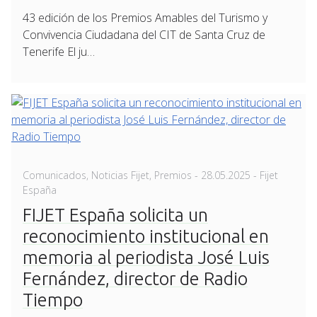
43 edición de los Premios Amables del Turismo y
Convivencia Ciudadana del CIT de Santa Cruz de
Tenerife El ju…
Posted
Comunicados
,
Noticias Fijet
,
Premios
-
28.05.2025
- Fijet
on
España
FIJET España solicita un
reconocimiento institucional en
memoria al periodista José Luis
Fernández, director de Radio
Tiempo