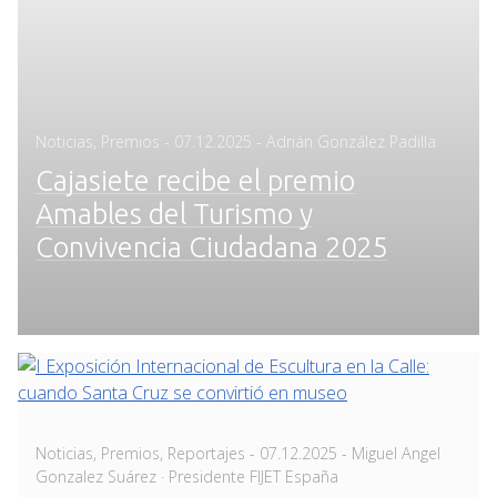
Posted
Noticias
,
Premios
-
07.12.2025
- Adrián González Padilla
on
Cajasiete recibe el premio
Amables del Turismo y
Convivencia Ciudadana 2025
Posted
Noticias
,
Premios
,
Reportajes
-
07.12.2025
- Miguel Angel
on
Gonzalez Suárez · Presidente FIJET España