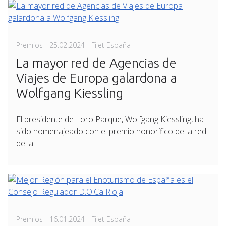
Posted
Premios
-
25.02.2024
- Fijet España
on
La mayor red de Agencias de
Viajes de Europa galardona a
Wolfgang Kiessling
El presidente de Loro Parque, Wolfgang Kiessling, ha
sido homenajeado con el premio honorífico de la red
de la…
Posted
Premios
-
16.01.2024
- Fijet España