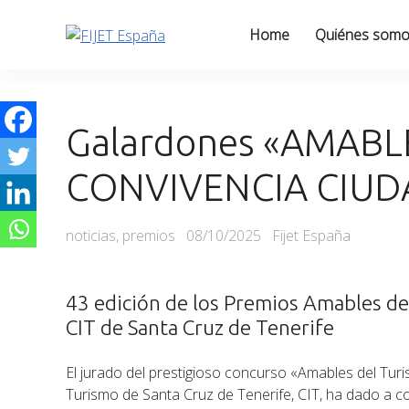
Skip
to
Home
Quiénes som
content
Galardones «AMABL
CONVIVENCIA CIUD
Categories
Posted
noticias
,
premios
08/10/2025
Fijet España
on
43 edición de los Premios Amables de
CIT de Santa Cruz de Tenerife
El jurado del prestigioso concurso «Amables del Turi
Turismo de Santa Cruz de Tenerife, CIT, ha dado a c