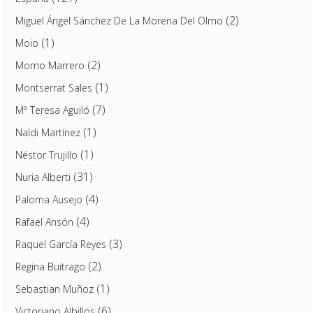
(2)
Miguel Ángel Sánchez De La Morena Del Olmo
(1)
Moio
(2)
Momo Marrero
(1)
Montserrat Sales
(7)
Mª Teresa Aguiló
(1)
Naldi Martínez
(1)
Néstor Trujillo
(31)
Nuria Alberti
(4)
Paloma Ausejo
(4)
Rafael Ansón
(3)
Raquel García Reyes
(2)
Regina Buitrago
(1)
Sebastian Muñoz
(6)
Victoriano Albillos