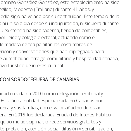
Domingo González González, este establecimiento ha sido
gildo, Modesto (Emiliano) durante 41 años, y
dio siglo ha velado por su continuidad. Este templo de la
ni un solo día desde su inauguración, ni siquiera durante
 su existencia ha sido taberna, tienda de comestibles,
bol Teide y colegio electoral, actuando como el
de madera de tea palpitan las costumbres de
pericón y conversaciones que han impregnado para
 autenticidad, arraigo comunitario y hospitalidad canaria,
ivo turístico de interés cultural.
S CON SORDOCEGUERA DE CANARIAS
tidad creada en 2010 como delegación territorial y
Es la única entidad especializada en Canarias que
era y sus familias, con el valor añadido de estar
ra. En 2019 fue declarada Entidad de Interés Público
uipo multidisciplinar, ofrece servicios gratuitos y
rpretación, atención social, difusión y sensibilización,