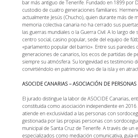
bar más antiguo de Tenerife. Fundado en 1899 por 
custodio de cuatro generaciones familiares: Hermene
actualmente Jesús (Chucho), quien durante más de me
memoria colectiva canaria no ha cerrado sus puertas 
las guerras mundiales o la Guerra Civil. A lo largo de
centro social, casino popular, sede del equipo de fút
«parlamento popular del barrio». Entre sus paredes 
generaciones de canarios, los ecos de partidas de 
siempre su atmósfera. Su longevidad es testimonio de
convirtiéndolo en patrimonio vivo de la isla y en atract
ASOCIDE CANARIAS – ASOCIACIÓN DE PERSONA
El jurado distingue la labor de ASOCIDE Canarias, en
constituida como asociación independiente en 2016. 
atiende en exclusividad a las personas con sordocegu
gestionada por las propias personas con sordocegue
municipal de Santa Cruz de Tenerife. A través de un eq
especializados como mediación comunicativa, guía-inte