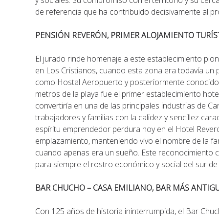
y sociales. Su compromiso con el territorio y su cerc
de referencia que ha contribuido decisivamente al p
PENSIÓN REVERÓN, PRIMER ALOJAMIENTO TURÍSTI
El jurado rinde homenaje a este establecimiento pi
en Los Cristianos, cuando esta zona era todavía un
como Hostal Aeropuerto y posteriormente conocido
metros de la playa fue el primer establecimiento hote
convertiría en una de las principales industrias de C
trabajadores y familias con la calidez y sencillez carac
espíritu emprendedor perdura hoy en el Hotel Rever
emplazamiento, manteniendo vivo el nombre de la famil
cuando apenas era un sueño. Este reconocimiento c
para siempre el rostro económico y social del sur de l
BAR CHUCHO – CASA EMILIANO, BAR MÁS ANTIGUO
Con 125 años de historia ininterrumpida, el Bar Chu