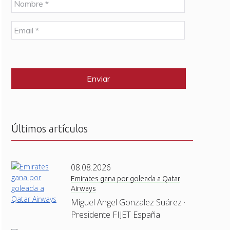
o
m
E
b
m
r
a
e
C
i
*
A
l
P
*
T
C
H
A
Últimos artículos
08.08.2026
Emirates gana por goleada a Qatar
Airways
Miguel Angel Gonzalez Suárez ·
Presidente FIJET España