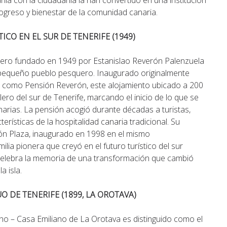
anía con la ciudadanía la han convertido en una institución
rogreso y bienestar de la comunidad canaria.
CO EN EL SUR DE TENERIFE (1949)
onero fundado en 1949 por Estanislao Reverón Palenzuela
 pequeño pueblo pesquero. Inaugurado originalmente
 como Pensión Reverón, este alojamiento ubicado a 200
lero del sur de Tenerife, marcando el inicio de lo que se
anarias. La pensión acogió durante décadas a turistas,
terísticas de la hospitalidad canaria tradicional. Su
ón Plaza, inaugurado en 1998 en el mismo
ia pionera que creyó en el futuro turístico del sur
elebra la memoria de una transformación que cambió
a isla.
 DE TENERIFE (1899, LA OROTAVA)
cho – Casa Emiliano de La Orotava es distinguido como el