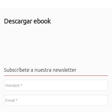
Descargar ebook
Subscríbete a nuestra newsletter
N
o
m
b
E
r
m
e
a