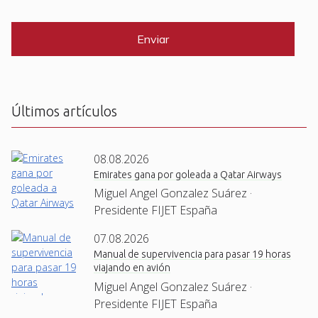
i
C
*
l
A
P
*
T
C
H
A
Últimos artículos
08.08.2026
Emirates gana por goleada a Qatar Airways
Miguel Angel Gonzalez Suárez ·
Presidente FIJET España
07.08.2026
Manual de supervivencia para pasar 19 horas
viajando en avión
Miguel Angel Gonzalez Suárez ·
Presidente FIJET España