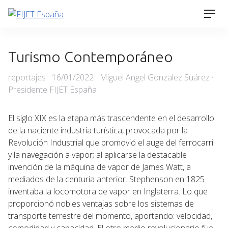
Skip
Men
to
content
Turismo Contemporáneo
Categories
Posted
reportajes
16/01/2022
Miguel Angel Gonzalez Suárez ·
on
Presidente FIJET España
El siglo XIX es la etapa más trascendente en el desarrollo
de la naciente industria turística, provocada por la
Revolución Industrial que promovió el auge del ferrocarril
y la navegación a vapor; al aplicarse la destacable
invención de la máquina de vapor de James Watt, a
mediados de la centuria anterior. Stephenson en 1825
inventaba la locomotora de vapor en Inglaterra. Lo que
proporcionó nobles ventajas sobre los sistemas de
transporte terrestre del momento, aportando: velocidad,
comodidad y capacidad. El otro medio revolucionario fue