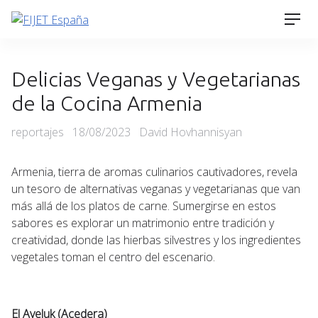
Skip
Men
to
content
Delicias Veganas y Vegetarianas
de la Cocina Armenia
Categories
Posted
reportajes
18/08/2023
David Hovhannisyan
on
Armenia, tierra de aromas culinarios cautivadores, revela
un tesoro de alternativas veganas y vegetarianas que van
más allá de los platos de carne. Sumergirse en estos
sabores es explorar un matrimonio entre tradición y
creatividad, donde las hierbas silvestres y los ingredientes
vegetales toman el centro del escenario.
El Aveluk (Acedera)