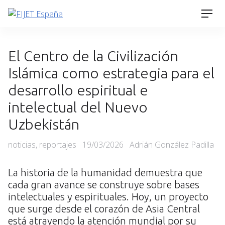
Skip
Men
to
content
El Centro de la Civilización
Islámica como estrategia para el
desarrollo espiritual e
intelectual del Nuevo
Uzbekistán
Categories
Posted
noticias
,
reportajes
19/03/2026
Adrián González Padilla
on
La historia de la humanidad demuestra que
cada gran avance se construye sobre bases
intelectuales y espirituales. Hoy, un proyecto
que surge desde el corazón de Asia Central
está atrayendo la atención mundial por su