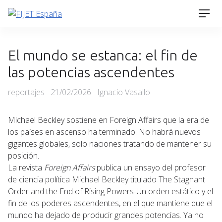
Skip
Men
to
content
El mundo se estanca: el fin de
las potencias ascendentes
Categories
Posted
reportajes
21/02/2026
Ignacio Vasallo
on
Michael Beckley sostiene en Foreign Affairs que la era de
los países en ascenso ha terminado. No habrá nuevos
gigantes globales, solo naciones tratando de mantener su
posición.
La revista
Foreign Affairs
publica un ensayo del profesor
de ciencia política Michael Beckley titulado The Stagnant
Order and the End of Rising Powers-Un orden estático y el
fin de los poderes ascendentes, en el que mantiene que el
mundo ha dejado de producir grandes potencias. Ya no