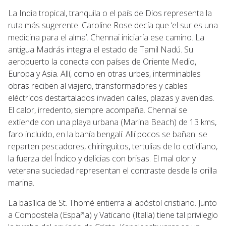
La India tropical, tranquila o el país de Dios representa la
ruta más sugerente. Caroline Rose decía que ‘el sur es una
medicina para el alma’. Chennai iniciaría ese camino. La
antigua Madrás integra el estado de Tamil Nadú. Su
aeropuerto la conecta con países de Oriente Medio,
Europa y Asia. Allí, como en otras urbes, interminables
obras reciben al viajero, transformadores y cables
eléctricos destartalados invaden calles, plazas y avenidas.
El calor, irredento, siempre acompaña. Chennai se
extiende con una playa urbana (Marina Beach) de 13 kms,
faro incluido, en la bahía bengalí. Allí pocos se bañan: se
reparten pescadores, chiringuitos, tertulias de lo cotidiano,
la fuerza del Índico y delicias con brisas. El mal olor y
veterana suciedad representan el contraste desde la orilla
marina.
La basílica de St. Thomé entierra al apóstol cristiano. Junto
a Compostela (España) y Vaticano (Italia) tiene tal privilegio