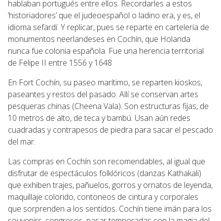
hablaban portugués entre ellos. Recordarles a estos
‘historiadores’ que el judeoespañol o ladino era, y es, el
idioma sefardí. Y replicar, pues se reparte en cartelería de
monumentos neerlandeses en Cochín, que Holanda
nunca fue colonia española. Fue una herencia territorial
de Felipe II entre 1556 y 1648
En Fort Cochín, su paseo marítimo, se reparten kioskos,
paseantes y restos del pasado. Allí se conservan artes
pesqueras chinas (Cheena Vala). Son estructuras fijas, de
10 metros de alto, de teca y bambú. Usan aún redes
cuadradas y contrapesos de piedra para sacar el pescado
del mar.
Las compras en Cochín son recomendables, al igual que
disfrutar de espectáculos folklóricos (danzas Kathakali)
que exhiben trajes, pañuelos, gorros y ornatos de leyenda,
maquillaje colorido, contoneos de cintura y corporales
que sorprenden a los sentidos. Cochín tiene imán para los
souvenirs, congresos, pasar temporadas con la magia del