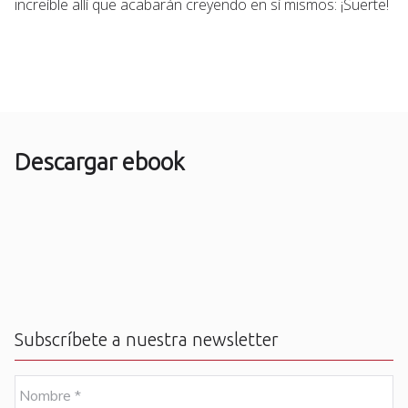
increíble allí que acabarán creyendo en sí mismos: ¡Suerte!
Descargar ebook
Subscríbete a nuestra newsletter
N
o