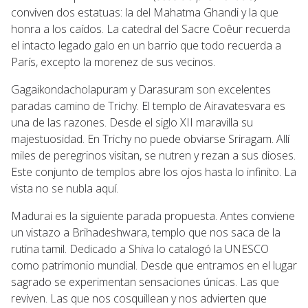
conviven dos estatuas: la del Mahatma Ghandi y la que
honra a los caídos. La catedral del Sacre Coêur recuerda
el intacto legado galo en un barrio que todo recuerda a
París, excepto la morenez de sus vecinos.
Gagaikondacholapuram y Darasuram son excelentes
paradas camino de Trichy. El templo de Airavatesvara es
una de las razones. Desde el siglo XII maravilla su
majestuosidad. En Trichy no puede obviarse Sriragam. Allí
miles de peregrinos visitan, se nutren y rezan a sus dioses.
Este conjunto de templos abre los ojos hasta lo infinito. La
vista no se nubla aquí.
Madurai es la siguiente parada propuesta. Antes conviene
un vistazo a Brihadeshwara, templo que nos saca de la
rutina tamil. Dedicado a Shiva lo catalogó la UNESCO
como patrimonio mundial. Desde que entramos en el lugar
sagrado se experimentan sensaciones únicas. Las que
reviven. Las que nos cosquillean y nos advierten que