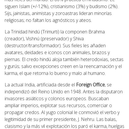
siguen Islam (+/-12%), cristianismo (3%) y budismo (2%).
Sijs, jainistas, animistas y zoroastras lideran minorías
religiosas; no faltan los agnósticos y ateos.
La Trinidad hindú (Trimurti) la componen Brahma
(creador), Vishnú (preservador) y Shiva
(destructor/transformador). Sus fieles les añaden
avatares, deidades e iconos con animales, brazos y
piernas. El credo hindú aloja también heterodoxias, sectas
y gurús; salvo excepciones creen en la reencarnación y el
karma, el que retorna lo bueno y malo al humano.
La actual India, artificiada desde el
Foreign Office
, se
independizó del Reino Unido en 1948. Antes la disputaron
invasores asiáticos y colonos europeos. Buscaban
ampliar imperios, explotar sus recursos, comerciar o
propagar credos. Al yugo colonial le conmovió el verbo y
legitimidad de su primer presidente, J. Nehru. Las balas,
clasismo y la más vil explotación los paró el karma, huelgas