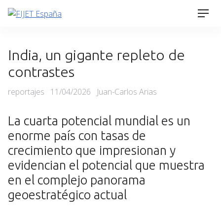
Skip
Men
to
content
India, un gigante repleto de
contrastes
Categories
Posted
reportajes
11/04/2026
Juan-Carlos Arias
on
La cuarta potencial mundial es un
enorme país con tasas de
crecimiento que impresionan y
evidencian el potencial que muestra
en el complejo panorama
geoestratégico actual