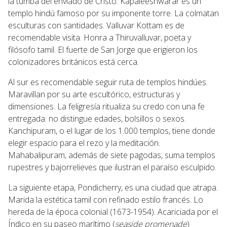
la tumba del enviado de Cristo. Kapaleeshwarar es un
templo hindú famoso por su imponente torre. La colmatan
esculturas con santidades. Valluvar Kottam es de
recomendable visita. Honra a Thiruvalluvar, poeta y
filósofo tamil. El fuerte de San Jorge que erigieron los
colonizadores británicos está cerca.
Al sur es recomendable seguir ruta de templos hindúes.
Maravillan por su arte escultórico, estructuras y
dimensiones. La feligresía ritualiza su credo con una fe
entregada: no distingue edades, bolsillos o sexos.
Kanchipuram, o el lugar de los 1.000 templos, tiene donde
elegir espacio para el rezo y la meditación.
Mahabalipuram, además de siete pagodas, suma templos
rupestres y bajorrelieves que ilustran el paraíso esculpido.
La siguiente etapa, Pondicherry, es una ciudad que atrapa.
Marida la estética tamil con refinado estilo francés. Lo
hereda de la época colonial (1673-1954). Acariciada por el
Índico en su paseo marítimo (
seaside promenade
)