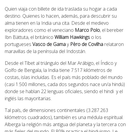
Quien viaja con billete de ida traslada su hogar a cada
destino. Quienes lo hacen, además, para descubrir su
alma tienen en la India una cita. Desde el medievo
exploradores como el veneciano
Marco Polo
, el bereber
Ibn Bättuta, el británico
William Hawkings
o los
portugueses
Vasco de Gama
y
Pèro de Covilha
relataron
maravillas de la península del Indostán.
Desde el Tíbet al triángulo del Mar Arábigo, el Índico y
Golfo de Bengala, la India tiene 7.517 kilómetros de
costas, islas incluidas. Es el país más poblado del mundo
(casi 1.500 millones, cada dos segundos nace un/a hindú)
donde se hablan 22 lenguas oficiales, siendo el hindi y el
inglés las mayoritarias.
Tal país, de dimensiones continentales (3.287.263
kilómetros cuadrados), también es una médula espiritual.
Alberga la religión más antigua del planeta y la tercera con
más fieles del mundo. El 80% practica el hinduismo. Le