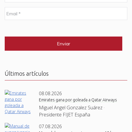
m
b
E
r
m
e
a
i
C
*
l
A
P
*
T
C
H
A
Últimos artículos
08.08.2026
Emirates gana por goleada a Qatar Airways
Miguel Angel Gonzalez Suárez ·
Presidente FIJET España
07.08.2026