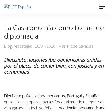
Skip
Men
to
content
La Gastronomía como forma de
diplomacia
Categories
Posted
Blog
,
reportajes
20/01/2026
Maria José Cavadas
on
Diecisiete naciones iberoamericanas unidas
por el placer de comer bien, con justicia y en
comunidad
Diecisiete países latinoamericanos, Portugal y España
entre ellos, cooperan para ofrecer al mundo un modo de
vida agradable, incluso feliz. La
Academia Iberoamericana