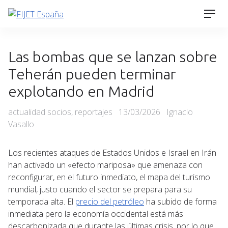
Skip
Men
to
content
Las bombas que se lanzan sobre
Teherán pueden terminar
explotando en Madrid
Categories
Posted
actualidad socios
,
reportajes
13/03/2026
Ignacio
on
Vasallo
Los recientes ataques de Estados Unidos e Israel en Irán
han activado un «efecto mariposa» que amenaza con
reconfigurar, en el futuro inmediato, el mapa del turismo
mundial, justo cuando el sector se prepara para su
temporada alta. El
precio del petróleo
ha subido de forma
inmediata pero la economía occidental está más
descarbonizada que durante las últimas crisis, por lo que