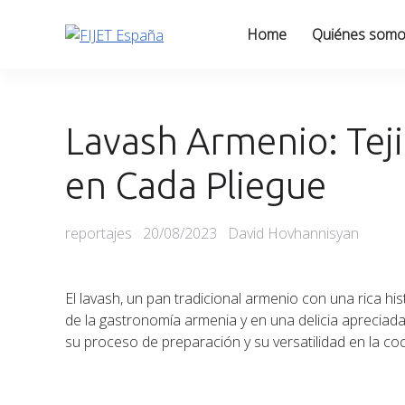
Skip
to
Home
Quiénes som
content
Lavash Armenio: Teji
en Cada Pliegue
Categories
Posted
reportajes
20/08/2023
David Hovhannisyan
on
El lavash, un pan tradicional armenio con una rica hi
de la gastronomía armenia y en una delicia apreciada
su proceso de preparación y su versatilidad en la coc