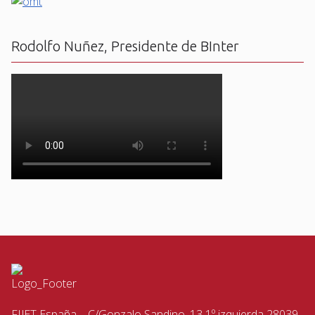
Rodolfo Nuñez, Presidente de BInter
FIJET España – C/Gonzalo Sandino, 13 1º izquierda 28039