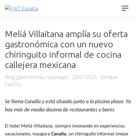
Skip
Men
to
content
Meliá Villaitana amplía su oferta
gastronómica con un nuevo
chiringuito informal de cocina
callejera mexicana
Categories
Posted
Blog
,
gastronomía
,
reportajes
28/07/2025
Enrique
on
Sancho
Se llama Canalla y está situado junto a la piscina playa. Ya
hay más de media docena de restaurantes y bares
El hotel Meliá Villaitana, siempre innovando en experiencias
vacacionales, inaugura
Canalla
, un chiringuito informal (mejor