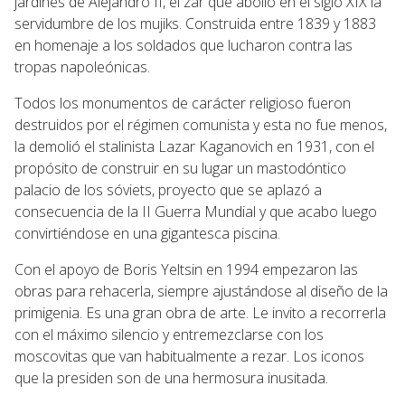
jardines de Alejandro II, el zar que abolió en el siglo XIX la
servidumbre de los mujiks. Construida entre 1839 y 1883
en homenaje a los soldados que lucharon contra las
tropas napoleónicas.
Todos los monumentos de carácter religioso fueron
destruidos por el régimen comunista y esta no fue menos,
la demolió el stalinista Lazar Kaganovich en 1931, con el
propósito de construir en su lugar un mastodóntico
palacio de los sóviets, proyecto que se aplazó a
consecuencia de la II Guerra Mundial y que acabo luego
convirtiéndose en una gigantesca piscina.
Con el apoyo de Boris Yeltsin en 1994 empezaron las
obras para rehacerla, siempre ajustándose al diseño de la
primigenia. Es una gran obra de arte. Le invito a recorrerla
con el máximo silencio y entremezclarse con los
moscovitas que van habitualmente a rezar. Los iconos
que la presiden son de una hermosura inusitada.