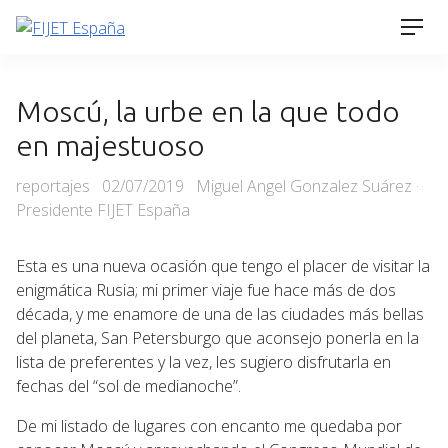
Skip
Men
to
content
Moscú, la urbe en la que todo
en majestuoso
Categories
Posted
reportajes
02/07/2019
Miguel Angel Gonzalez Suárez ·
on
Presidente FIJET España
Esta es una nueva ocasión que tengo el placer de visitar la
enigmática Rusia; mi primer viaje fue hace más de dos
década, y me enamore de una de las ciudades más bellas
del planeta, San Petersburgo que aconsejo ponerla en la
lista de preferentes y la vez, les sugiero disfrutarla en
fechas del “sol de medianoche”.
De mi listado de lugares con encanto me quedaba por