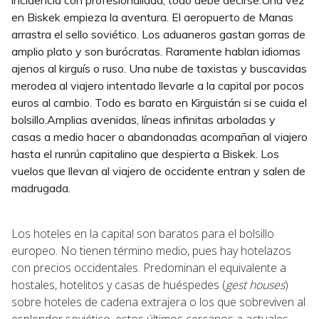
en Biskek empieza la aventura. El aeropuerto de Manas
arrastra el sello soviético. Los aduaneros gastan gorras de
amplio plato y son burócratas. Raramente hablan idiomas
ajenos al kirguís o ruso. Una nube de taxistas y buscavidas
merodea al viajero intentado llevarle a la capital por pocos
euros al cambio. Todo es barato en Kirguistán si se cuida el
bolsillo.Amplias avenidas, líneas infinitas arboladas y
casas a medio hacer o abandonadas acompañan al viajero
hasta el runrún capitalino que despierta a Biskek. Los
vuelos que llevan al viajero de occidente entran y salen de
madrugada.
Los hoteles en la capital son baratos para el bolsillo
europeo. No tienen término medio, pues hay hotelazos
con precios occidentales. Predominan el equivalente a
hostales, hotelitos y casas de huéspedes (
gest houses
)
sobre hoteles de cadena extrajera o los que sobreviven al
esplendor soviético, estos últimos cercanos a actuales