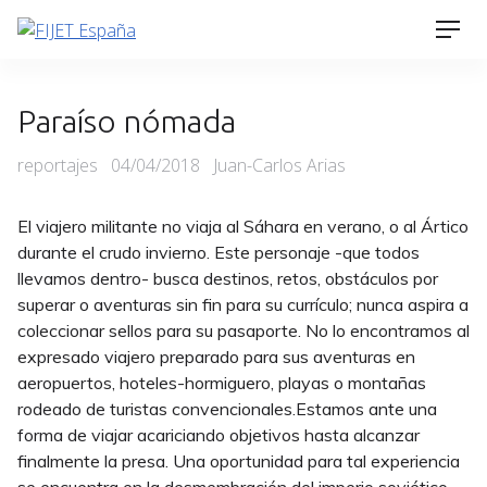
Skip
Men
to
content
Paraíso nómada
Categories
Posted
reportajes
04/04/2018
Juan-Carlos Arias
on
El viajero militante no viaja al Sáhara en verano, o al Ártico
durante el crudo invierno. Este personaje -que todos
llevamos dentro- busca destinos, retos, obstáculos por
superar o aventuras sin fin para su currículo; nunca aspira a
coleccionar sellos para su pasaporte. No lo encontramos al
expresado viajero preparado para sus aventuras en
aeropuertos, hoteles-hormiguero, playas o montañas
rodeado de turistas convencionales.Estamos ante una
forma de viajar acariciando objetivos hasta alcanzar
finalmente la presa. Una oportunidad para tal experiencia
se encuentra en la desmembración del imperio soviético