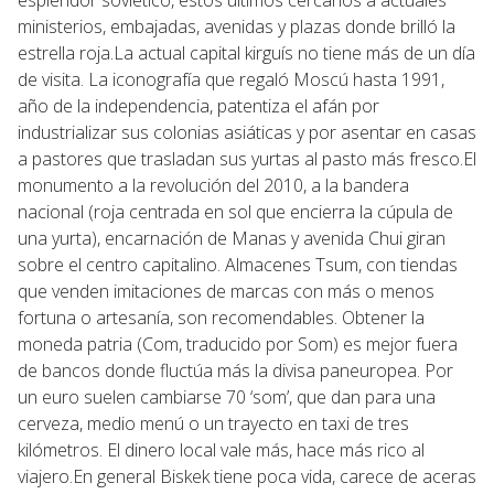
ministerios, embajadas, avenidas y plazas donde brilló la
estrella roja.La actual capital kirguís no tiene más de un día
de visita. La iconografía que regaló Moscú hasta 1991,
año de la independencia, patentiza el afán por
industrializar sus colonias asiáticas y por asentar en casas
a pastores que trasladan sus yurtas al pasto más fresco.El
monumento a la revolución del 2010, a la bandera
nacional (roja centrada en sol que encierra la cúpula de
una yurta), encarnación de Manas y avenida Chui giran
sobre el centro capitalino. Almacenes Tsum, con tiendas
que venden imitaciones de marcas con más o menos
fortuna o artesanía, son recomendables. Obtener la
moneda patria (Com, traducido por Som) es mejor fuera
de bancos donde fluctúa más la divisa paneuropea. Por
un euro suelen cambiarse 70 ‘som’, que dan para una
cerveza, medio menú o un trayecto en taxi de tres
kilómetros. El dinero local vale más, hace más rico al
viajero.En general Biskek tiene poca vida, carece de aceras