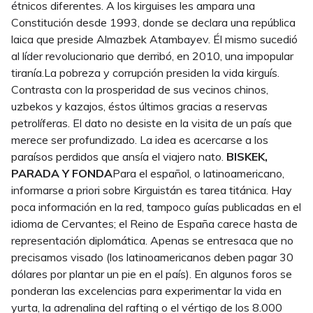
étnicos diferentes. A los kirguises les ampara una
Constitución desde 1993, donde se declara una república
laica que preside Almazbek Atambayev. Él mismo sucedió
al líder revolucionario que derribó, en 2010, una impopular
tiranía.La pobreza y corrupción presiden la vida kirguís.
Contrasta con la prosperidad de sus vecinos chinos,
uzbekos y kazajos, éstos últimos gracias a reservas
petrolíferas. El dato no desiste en la visita de un país que
merece ser profundizado. La idea es acercarse a los
paraísos perdidos que ansía el viajero nato.
BISKEK,
PARADA Y FONDA
Para el español, o latinoamericano,
informarse a priori sobre Kirguistán es tarea titánica. Hay
poca información en la red, tampoco guías publicadas en el
idioma de Cervantes; el Reino de España carece hasta de
representación diplomática. Apenas se entresaca que no
precisamos visado (los latinoamericanos deben pagar 30
dólares por plantar un pie en el país). En algunos foros se
ponderan las excelencias para experimentar la vida en
yurta, la adrenalina del rafting o el vértigo de los 8.000