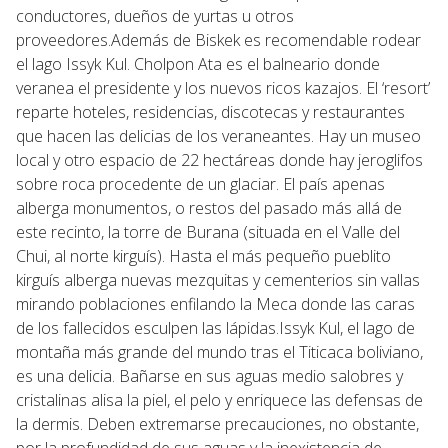
conductores, dueños de yurtas u otros
proveedores.Además de Biskek es recomendable rodear
el lago Issyk Kul. Cholpon Ata es el balneario donde
veranea el presidente y los nuevos ricos kazajos. El ‘resort’
reparte hoteles, residencias, discotecas y restaurantes
que hacen las delicias de los veraneantes. Hay un museo
local y otro espacio de 22 hectáreas donde hay jeroglifos
sobre roca procedente de un glaciar. El país apenas
alberga monumentos, o restos del pasado más allá de
este recinto, la torre de Burana (situada en el Valle del
Chui, al norte kirguís). Hasta el más pequeño pueblito
kirguís alberga nuevas mezquitas y cementerios sin vallas
mirando poblaciones enfilando la Meca donde las caras
de los fallecidos esculpen las lápidas.Issyk Kul, el lago de
montaña más grande del mundo tras el Titicaca boliviano,
es una delicia. Bañarse en sus aguas medio salobres y
cristalinas alisa la piel, el pelo y enriquece las defensas de
la dermis. Deben extremarse precauciones, no obstante,
por la profundidad de sus aguas y la inexistencia de