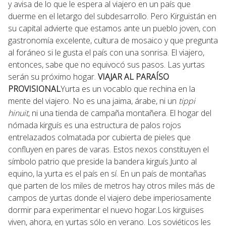
y avisa de lo que le espera al viajero en un país que
duerme en el letargo del subdesarrollo. Pero Kirguistán en
su capital advierte que estamos ante un pueblo joven, con
gastronomía excelente, cultura de mosaico y que pregunta
al foráneo si le gusta el país con una sonrisa. El viajero,
entonces, sabe que no equivocó sus pasos. Las yurtas
serán su próximo hogar.
VIAJAR AL PARAÍSO
PROVISIONAL
Yurta es un vocablo que rechina en la
mente del viajero. No es una jaima, árabe, ni un
tippi
hinuit
, ni una tienda de campaña montañera. El hogar del
nómada kirguís es una estructura de palos rojos
entrelazados colmatada por cubierta de pieles que
confluyen en pares de varas. Estos nexos constituyen el
símbolo patrio que preside la bandera kirguís.Junto al
equino, la yurta es el país en sí. En un país de montañas
que parten de los miles de metros hay otros miles más de
campos de yurtas donde el viajero debe imperiosamente
dormir para experimentar el nuevo hogar.
Los kirguises
viven, ahora, en yurtas sólo en verano. Los soviéticos les