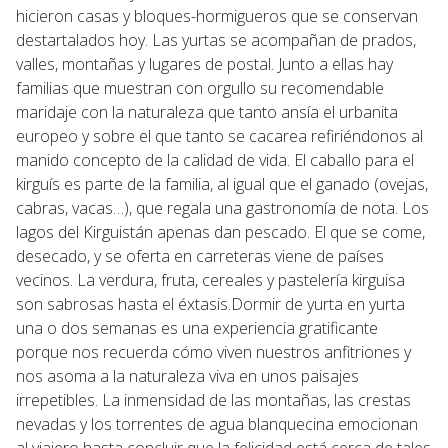
hicieron casas y bloques-hormigueros que se conservan
destartalados hoy. Las yurtas se acompañan de prados,
valles, montañas y lugares de postal. Junto a ellas hay
familias que muestran con orgullo su recomendable
maridaje con la naturaleza que tanto ansía el urbanita
europeo y sobre el que tanto se cacarea refiriéndonos al
manido concepto de la calidad de vida. El caballo para el
kirguís es parte de la familia, al igual que el ganado (ovejas,
cabras, vacas…), que regala una gastronomía de nota. Los
lagos del Kirguistán apenas dan pescado. El que se come,
desecado, y se oferta en carreteras viene de países
vecinos. La verdura, fruta, cereales y pastelería kirguisa
son sabrosas hasta el éxtasis.Dormir de yurta en yurta
una o dos semanas es una experiencia gratificante
porque nos recuerda cómo viven nuestros anfitriones y
nos asoma a la naturaleza viva en unos paisajes
irrepetibles. La inmensidad de las montañas, las crestas
nevadas y los torrentes de agua blanquecina emocionan
al viajero hasta concluir que la felicidad está cerca de tales