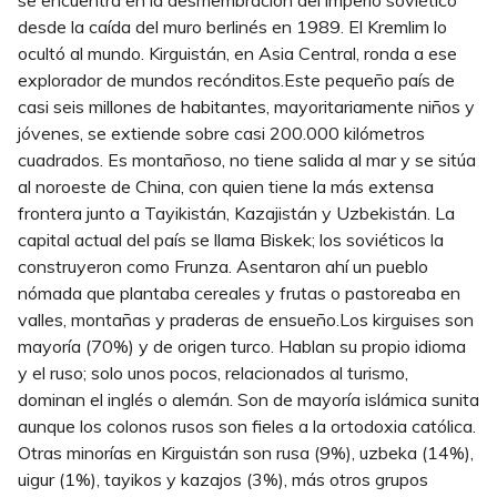
desde la caída del muro berlinés en 1989. El Kremlim lo
ocultó al mundo. Kirguistán, en Asia Central, ronda a ese
explorador de mundos recónditos.Este pequeño país de
casi seis millones de habitantes, mayoritariamente niños y
jóvenes, se extiende sobre casi 200.000 kilómetros
cuadrados. Es montañoso, no tiene salida al mar y se sitúa
al noroeste de China, con quien tiene la más extensa
frontera junto a Tayikistán, Kazajistán y Uzbekistán. La
capital actual del país se llama Biskek; los soviéticos la
construyeron como Frunza. Asentaron ahí un pueblo
nómada que plantaba cereales y frutas o pastoreaba en
valles, montañas y praderas de ensueño.Los kirguises son
mayoría (70%) y de origen turco. Hablan su propio idioma
y el ruso; solo unos pocos, relacionados al turismo,
dominan el inglés o alemán. Son de mayoría islámica sunita
aunque los colonos rusos son fieles a la ortodoxia católica.
Otras minorías en Kirguistán son rusa (9%), uzbeka (14%),
uigur (1%), tayikos y kazajos (3%), más otros grupos