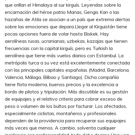
que orillan el Himalaya al sur kirguís. Leyendas sobre la
encarnación del héroe patrio Manas, Gengis Kan o las
hazañas de Atila se asocian a un país que extrema alertas
sobre las emociones que depara.Llegar al Kirguistán tiene
pocas opciones fuera de volar hasta Biskek. Hay
aerolíneas rusas, ucranianas, uzbekas, kazajas que tienen
frecuencias con la capital kirguís, pero es Turkish la
aerolínea que tiene más vuelos diarios con Estambul. La
metrópolis turca a su vez está excelentemente conectada
con las principales capitales españolas (Madrid, Barcelona,
Valencia, Málaga, Bilbao y Santiago). Dicha compañía
tiene flota moderna, buenos precios y la excelencia a
bordo de pilotos y tripulación. Más discutible es su gestión
de equipajes y el relativo criterio para cobrar exceso de
peso o volumen de los bultos por facturar. Los afectados,
especialmente ciclistas, montañeros y profesionales
dependen de la providencia para recuperar sus equipajes
más veces que menos. A cambio, solventa cualquier
incidencia con profesionalidad, todo debe decirse.Una vez