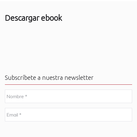
Descargar ebook
Subscríbete a nuestra newsletter
N
o
m
b
E
r
m
e
a
i
C
*
l
A