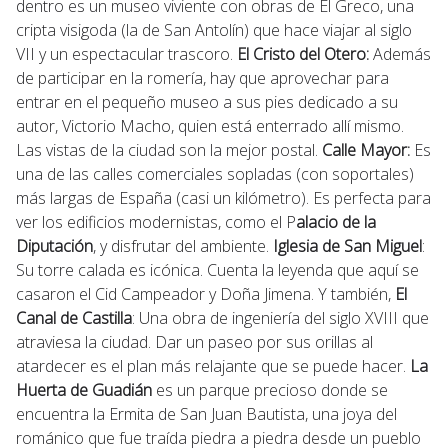
dentro es un museo viviente con obras de El Greco, una
cripta visigoda (la de San Antolín) que hace viajar al siglo
VII y un espectacular trascoro.
El Cristo del Otero:
Además
de participar en la romería, hay que aprovechar para
entrar en el pequeño museo a sus pies dedicado a su
autor, Victorio Macho, quien está enterrado allí mismo.
Las vistas de la ciudad son la mejor postal.
Calle Mayor:
Es
una de las calles comerciales sopladas (con soportales)
más largas de España (casi un kilómetro). Es perfecta para
ver los edificios modernistas, como el P
alacio de la
Diputación
, y disfrutar del ambiente.
Iglesia de San Miguel
:
Su torre calada es icónica. Cuenta la leyenda que aquí se
casaron el Cid Campeador y Doña Jimena. Y también,
El
Canal de Castilla
: Una obra de ingeniería del siglo XVIII que
atraviesa la ciudad. Dar un paseo por sus orillas al
atardecer es el plan más relajante que se puede hacer.
La
Huerta de Guadián
es un parque precioso donde se
encuentra la Ermita de San Juan Bautista, una joya del
románico que fue traída piedra a piedra desde un pueblo