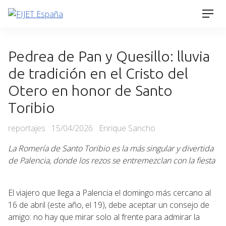
Skip
Men
to
content
Pedrea de Pan y Quesillo: lluvia
de tradición en el Cristo del
Otero en honor de Santo
Toribio
Categories
Posted
reportajes
15/04/2026
Enrique Sancho
on
La Romería de Santo Toribio es la más singular y divertida
de Palencia, donde los rezos se entremezclan con la fiesta
El viajero que llega a Palencia el domingo más cercano al
16 de abril (este año, el 19), debe aceptar un consejo de
amigo: no hay que mirar solo al frente para admirar la