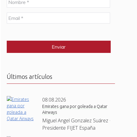
o
m
E
b
m
r
a
e
C
i
*
A
l
P
*
T
C
H
A
Últimos artículos
08.08.2026
Emirates gana por goleada a Qatar
Airways
Miguel Angel Gonzalez Suárez ·
Presidente FIJET España