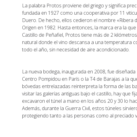
La palabra Protos proviene del griego y significa pre
fundada en 1927 como una cooperativa por 11 viticult
Duero. De hecho, ellos cedieron el nombre «Ribera 
Origen en 1982. Hasta entonces, la marca era la que i
Castillo de Peñafiel, Protos tiene más de 2 kilómetro
natural donde el vino descansa a una temperatura 
todo el año, sin necesidad de aire acondicionado.
La nueva bodega, inaugurada en 2008, fue diseñada p
Centro Pompidou en París o la T4 de Barajas a la que
bóvedas entrelazadas reinterpreta la forma de las ba
visitar las galerías antiguas bajo el castillo, hay que
excavaron el túnel a mano en los años 20 y 30 lo hac
Además, durante la Guerra Civil, estos túneles sirvie
protegiendo tanto a las personas como al preciado v