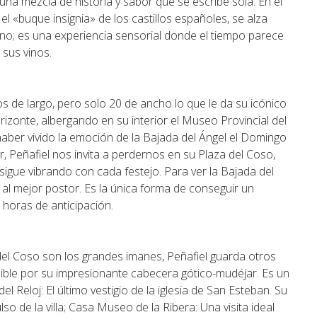
 una mezcla de historia y sabor que se escribe sola. En el
el «buque insignia» de los castillos españoles, se alza
tino; es una experiencia sensorial donde el tiempo parece
 sus vinos.
ros de largo, pero solo 20 de ancho lo que le da su icónico
izonte, albergando en su interior el Museo Provincial del
s haber vivido la emoción de la Bajada del Ángel el Domingo
, Peñafiel nos invita a perdernos en su Plaza del Coso,
gue vibrando con cada festejo. Para ver la Bajada del
 al mejor postor. Es la única forma de conseguir un
 horas de anticipación.
a del Coso son los grandes imanes, Peñafiel guarda otros
ible por su impresionante cabecera gótico-mudéjar. Es un
el Reloj: El último vestigio de la iglesia de San Esteban. Su
so de la villa; Casa Museo de la Ribera: Una visita ideal