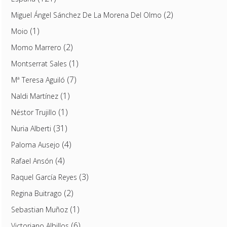
(2)
Miguel Ángel Sánchez De La Morena Del Olmo
(1)
Moio
(2)
Momo Marrero
(1)
Montserrat Sales
(7)
Mª Teresa Aguiló
(1)
Naldi Martínez
(1)
Néstor Trujillo
(31)
Nuria Alberti
(4)
Paloma Ausejo
(4)
Rafael Ansón
(3)
Raquel García Reyes
(2)
Regina Buitrago
(1)
Sebastian Muñoz
(6)
Victoriano Albillos