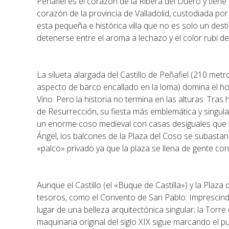
Peñafiel es el corazón de la Ribera del Duero y tiene
corazón de la provincia de Valladolid, custodiada por 
esta pequeña e histórica villa que no es solo un des
detenerse entre el aroma a lechazo y el color rubí de
La silueta alargada del Castillo de Peñafiel (210 met
aspecto de barco encallado en la loma) domina el hor
Vino. Pero la historia no termina en las alturas. Tra
de Resurrección, su fiesta más emblemática y singular
un enorme coso medieval con casas desiguales que si
Ángel, los balcones de la Plaza del Coso se subastan
«palco» privado ya que la plaza se llena de gente con
Aunque el Castillo (el «Buque de Castilla») y la Plaz
tesoros, como el Convento de San Pablo: Imprescind
lugar de una belleza arquitectónica singular; la Torre d
maquinaria original del siglo XIX sigue marcando el pul