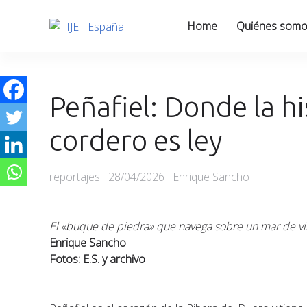
Skip
to
Home
Quiénes som
content
Peñafiel: Donde la hi
cordero es ley
Categories
Posted
reportajes
28/04/2026
Enrique Sancho
on
El «buque de piedra» que navega sobre un mar de v
Enrique Sancho
Fotos: E.S. y archivo