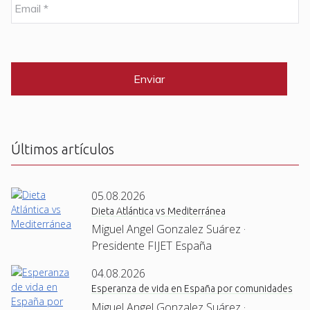
r
m
e
a
i
C
*
l
A
P
*
T
C
H
A
Últimos artículos
05.08.2026
Dieta Atlántica vs Mediterránea
Miguel Angel Gonzalez Suárez ·
Presidente FIJET España
04.08.2026
Esperanza de vida en España por comunidades
Miguel Angel Gonzalez Suárez ·