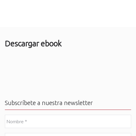
Descargar ebook
Subscríbete a nuestra newsletter
N
o
m
b
E