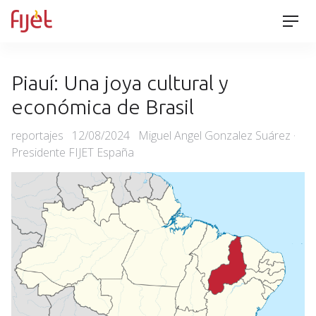
Skip
Men
to
content
Piauí: Una joya cultural y
económica de Brasil
Categories
Posted
reportajes
12/08/2024
Miguel Angel Gonzalez Suárez ·
on
Presidente FIJET España