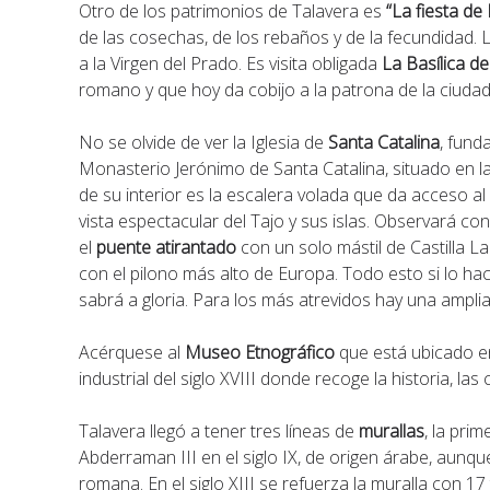
Otro de los patrimonios de Talavera es
“La fiesta d
de las cosechas, de los rebaños y de la fecundidad. L
a la Virgen del Prado. Es visita obligada
La Basílica d
romano y que hoy da cobijo a la patrona de la ciudad. 
No se olvide de ver la Iglesia de
Santa Catalina
, fund
Monasterio Jerónimo de Santa Catalina, situado en l
de su interior es la escalera volada que da acceso a
vista espectacular del Tajo y sus islas. Observará con
el
puente atirantado
con un solo mástil de Castilla L
con el pilono más alto de Europa. Todo esto si lo 
sabrá a gloria. Para los más atrevidos hay una ampli
Acérquese al
Museo Etnográfico
que está ubicado en
industrial del siglo XVIII donde recoge la historia, la
Talavera llegó a tener tres líneas de
murallas
, la pri
Abderraman III en el siglo IX, de origen árabe, aunq
romana. En el siglo XIII se refuerza la muralla con 1