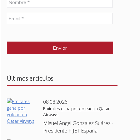
o
m
E
b
m
r
a
e
C
i
*
A
l
P
*
T
C
H
A
Últimos artículos
08.08.2026
Emirates gana por goleada a Qatar
Airways
Miguel Angel Gonzalez Suárez ·
Presidente FIJET España