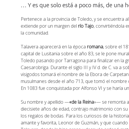
… Y es que solo está a poco más, de una ho
Pertenece a la provincia de Toledo, y se encuentra 
extiende por un margen del
río Tajo
, convirtiéndola e
la comunidad.
Talavera aparecerá en la época
romana
, sobre el 1
capital de Lusitania sobre el año 83, se le pone mura
Toledo pasando por Tarragona para finalizar en la g
Caesarobriga. Durante el siglo III y IV d. de C. va a 
visigodos tomará el nombre de la Ebora de Carpetan
musulmanes desde el año 713, que tomó el nombre
En 1083 fue conquistada por Alfonso VI y se haría u
Su nombre y apellido —
«de la Reina
»— se remonta a 1
diecisiete años de edad, contrajo matrimonio con su
los regalos de bodas. Para los curiosos de la histor
amante y favorita, Leonor de Guzmán, y que cuando mu