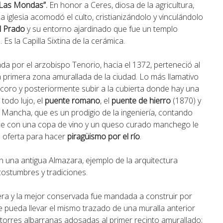
e Las Mondas”.
En honor a Ceres, diosa de la agricultura,
a iglesia acomodó el culto, cristianizándolo y vinculándolo
el Prado
y su entorno ajardinado que fue un templo
Es la Capilla Sixtina de la cerámica.
ada por el arzobispo Tenorio, hacia el 1372, perteneció al
a primera zona amurallada de la ciudad. Lo más llamativo
l coro y posteriormente subir a la cubierta donde hay una
 todo lujo, el
puente romano
, el
puente de hierro
(1870) y
a Mancha, que es un prodigio de la ingeniería, contando
hace con una copa de vino y un queso curado manchego le
a oferta para hacer
piragüismo por el río
.
 una antigua Almazara, ejemplo de la arquitectura
s costumbres y tradiciones.
mera y la mejor conservada fue mandada a construir por
ue pueda llevar el mismo trazado de una muralla anterior
7 torres albarranas adosadas al primer recinto amurallado;