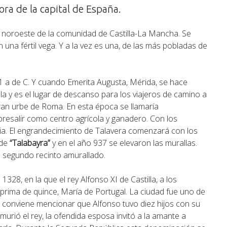
ra de la capital de España.
al noroeste de la comunidad de Castilla-La Mancha. Se
n una fértil vega. Y a la vez es una, de las más pobladas de
81 a de C. Y cuando Emerita Augusta, Mérida, se hace
lla y es el lugar de descanso para los viajeros de camino a
ran urbe de Roma. En esta época se llamaría
sobresalir como centro agrícola y ganadero. Con los
ia. El engrandecimiento de Talavera comenzará con los
 de
“Talabayra”
y en el año 937 se elevaron las murallas.
n segundo recinto amurallado.
328, en la que el rey Alfonso XI de Castilla, a los
 prima de quince, María de Portugal. La ciudad fue uno de
ia conviene mencionar que Alfonso tuvo diez hijos con su
rió el rey, la ofendida esposa invitó a la amante a