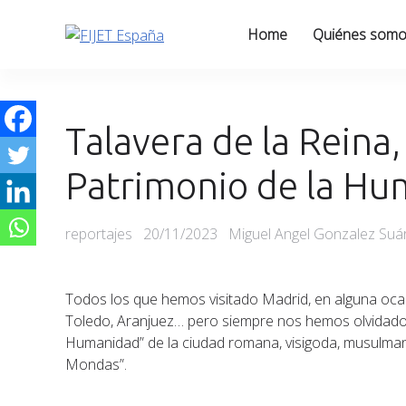
Skip
to
Home
Quiénes som
content
Talavera de la Reina
Patrimonio de la H
Categories
Posted
reportajes
20/11/2023
Miguel Angel Gonzalez Suár
on
Todos los que hemos visitado Madrid, en alguna ocas
Toledo, Aranjuez… pero siempre nos hemos olvidado de
Humanidad” de la ciudad romana, visigoda, musulmana, 
Mondas”.