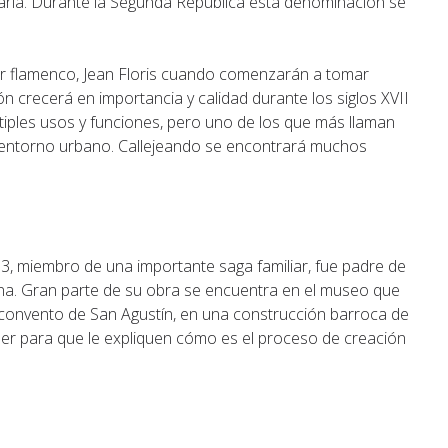
arla. Durante la Segunda República esta denominación se
ntor flamenco, Jean Floris cuando comenzarán a tomar
n crecerá en importancia y calidad durante los siglos XVII
tiples usos y funciones, pero uno de los que más llaman
l entorno urbano. Callejeando se encontrará muchos
3, miembro de una importante saga familiar, fue padre de
una. Gran parte de su obra se encuentra en el museo que
o convento de San Agustín, en una construcción barroca de
taller para que le expliquen cómo es el proceso de creación