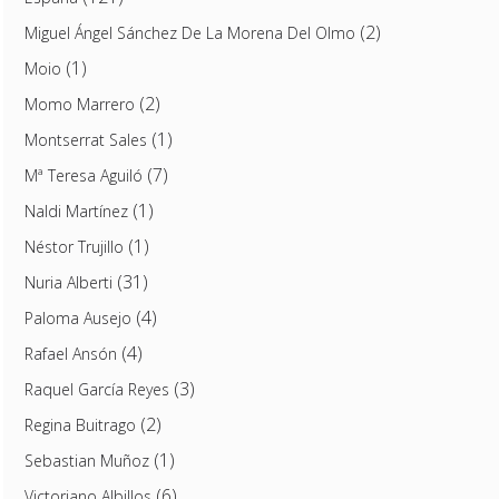
(2)
Miguel Ángel Sánchez De La Morena Del Olmo
(1)
Moio
(2)
Momo Marrero
(1)
Montserrat Sales
(7)
Mª Teresa Aguiló
(1)
Naldi Martínez
(1)
Néstor Trujillo
(31)
Nuria Alberti
(4)
Paloma Ausejo
(4)
Rafael Ansón
(3)
Raquel García Reyes
(2)
Regina Buitrago
(1)
Sebastian Muñoz
(6)
Victoriano Albillos