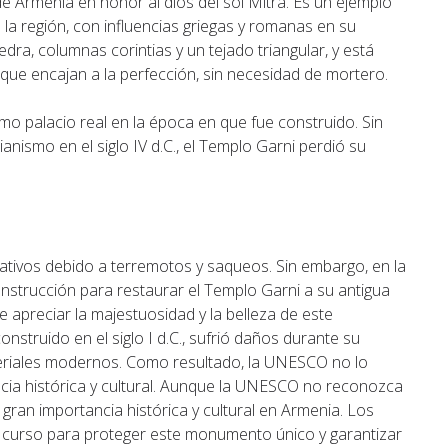
 de Armenia en honor al dios del sol Mitra. Es un ejemplo
 la región, con influencias griegas y romanas en su
ra, columnas corintias y un tejado triangular, y está
que encajan a la perfección, sin necesidad de mortero.
mo palacio real en la época en que fue construido. Sin
anismo en el siglo IV d.C., el Templo Garni perdió su
ficativos debido a terremotos y saqueos. Sin embargo, en la
nstrucción para restaurar el Templo Garni a su antigua
e apreciar la majestuosidad y la belleza de este
struido en el siglo I d.C., sufrió daños durante su
eriales modernos. Como resultado, la UNESCO no lo
a histórica y cultural. Aunque la UNESCO no reconozca
 gran importancia histórica y cultural en Armenia. Los
 curso para proteger este monumento único y garantizar