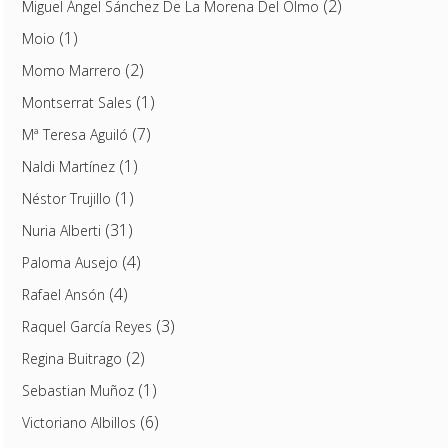
(2)
Miguel Ángel Sánchez De La Morena Del Olmo
(1)
Moio
(2)
Momo Marrero
(1)
Montserrat Sales
(7)
Mª Teresa Aguiló
(1)
Naldi Martínez
(1)
Néstor Trujillo
(31)
Nuria Alberti
(4)
Paloma Ausejo
(4)
Rafael Ansón
(3)
Raquel García Reyes
(2)
Regina Buitrago
(1)
Sebastian Muñoz
(6)
Victoriano Albillos