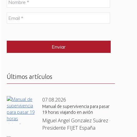
o
m
E
b
m
r
a
e
C
i
*
A
l
P
*
T
C
H
A
Últimos artículos
07.08.2026
Manual de supervivencia para pasar
19 horas viajando en avión
Miguel Angel Gonzalez Suárez ·
Presidente FIJET España