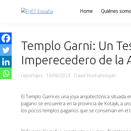
Skip
to
Home
Quiénes som
content
Templo Garni: Un Te
Imperecedero de la 
Categories
Posted
reportajes
16/06/2023
David Hovhannisyan
on
El Templo Garni es una joya arquitectónica situada en
pagano se encuentra en la provincia de Kotayk, a unos
los pocos templos paganos que se conservan en el ter