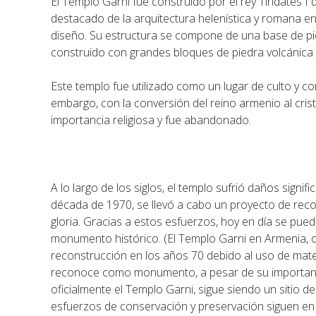
El Templo Garni fue construido por el rey Tiridates I
destacado de la arquitectura helenística y romana en
diseño. Su estructura se compone de una base de pied
construido con grandes bloques de piedra volcánica 
Este templo fue utilizado como un lugar de culto y co
embargo, con la conversión del reino armenio al cristi
importancia religiosa y fue abandonado.
A lo largo de los siglos, el templo sufrió daños signi
década de 1970, se llevó a cabo un proyecto de reco
gloria. Gracias a estos esfuerzos, hoy en día se pued
monumento histórico. (El Templo Garni en Armenia, con
reconstrucción en los años 70 debido al uso de mat
reconoce como monumento, a pesar de su importanci
oficialmente el Templo Garni, sigue siendo un sitio de
esfuerzos de conservación y preservación siguen en