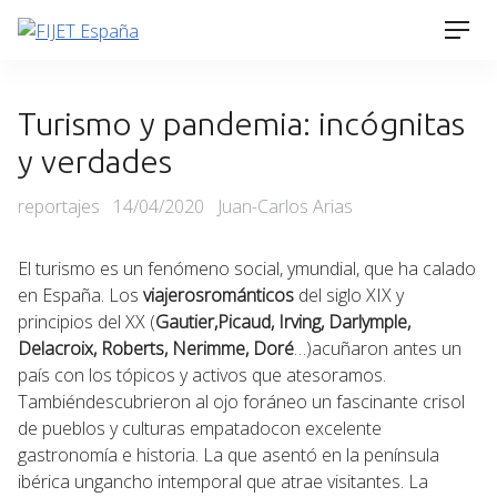
Skip
Men
to
content
Turismo y pandemia: incógnitas
y verdades
Categories
Posted
reportajes
14/04/2020
Juan-Carlos Arias
on
El turismo es un fenómeno social, ymundial, que ha calado
en España. Los
viajerosrománticos
del siglo XIX y
principios del XX (
Gautier,Picaud, Irving, Darlymple,
Delacroix, Roberts, Nerimme, Doré
…)acuñaron antes un
país con los tópicos y activos que atesoramos.
Tambiéndescubrieron al ojo foráneo un fascinante crisol
de pueblos y culturas empatadocon excelente
gastronomía e historia. La que asentó en la península
ibérica ungancho intemporal que atrae visitantes. La