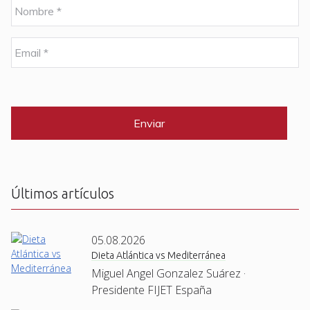
N
o
m
b
E
r
m
e
a
i
C
*
l
A
P
*
T
C
H
A
Últimos artículos
05.08.2026
Dieta Atlántica vs Mediterránea
Miguel Angel Gonzalez Suárez ·
Presidente FIJET España