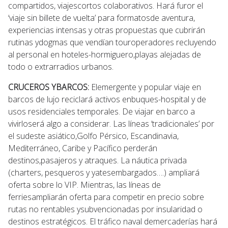
compartidos, viajescortos colaborativos. Hará furor el
‘viaje sin billete de vuelta’ para formatosde aventura,
experiencias intensas y otras propuestas que cubrirán
rutinas ydogmas que vendían touroperadores recluyendo
al personal en hoteles-hormiguero,playas alejadas de
todo o extrarradios urbanos.
CRUCEROS YBARCOS:
Elemergente y popular viaje en
barcos de lujo reciclará activos enbuques-hospital y de
usos residenciales temporales. De viajar en barco a
vivirloserá algo a considerar. Las líneas ‘tradicionales’ por
el sudeste asiático,Golfo Pérsico, Escandinavia,
Mediterráneo, Caribe y Pacífico perderán
destinos,pasajeros y atraques. La náutica privada
(charters, pesqueros y yatesembargados….) ampliará
oferta sobre lo VIP. Mientras, las líneas de
ferriesampliarán oferta para competir en precio sobre
rutas no rentables ysubvencionadas por insularidad o
destinos estratégicos. El tráfico naval demercaderías hará