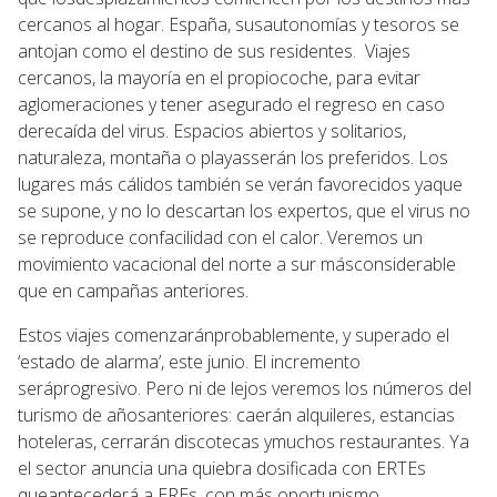
cercanos al hogar. España, susautonomías y tesoros se
antojan como el destino de sus residentes. Viajes
cercanos, la mayoría en el propiocoche, para evitar
aglomeraciones y tener asegurado el regreso en caso
derecaída del virus. Espacios abiertos y solitarios,
naturaleza, montaña o playasserán los preferidos. Los
lugares más cálidos también se verán favorecidos yaque
se supone, y no lo descartan los expertos, que el virus no
se reproduce confacilidad con el calor. Veremos un
movimiento vacacional del norte a sur másconsiderable
que en campañas anteriores.
Estos viajes comenzaránprobablemente, y superado el
‘estado de alarma’, este junio. El incremento
seráprogresivo. Pero ni de lejos veremos los números del
turismo de añosanteriores: caerán alquileres, estancias
hoteleras, cerrarán discotecas ymuchos restaurantes. Ya
el sector anuncia una quiebra dosificada con ERTEs
queantecederá a EREs, con más oportunismo