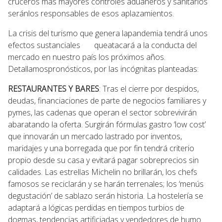
cruceros más mayores controles aduaneros y sanitarios
seránlos responsables de esos aplazamientos.
La crisis del turismo que genera lapandemia tendrá unos
efectos sustanciales queatacará a la conducta del
mercado en nuestro país los próximos años.
Detallamospronósticos, por las incógnitas planteadas:
RESTAURANTES Y BARES
: Tras el cierre por despidos,
deudas, financiaciones de parte de negocios familiares y
pymes, las cadenas que operan el sector sobrevivirán
abaratando la oferta. Surgirán fórmulas gastro ‘low cost’
que innovarán un mercado lastrado por inventos,
maridajes y una borregada que por fin tendrá criterio
propio desde su casa y evitará pagar sobreprecios sin
calidades. Las estrellas Michelin no brillarán, los chefs
famosos se reciclarán y se harán terrenales; los ‘menús
degustación’ de sablazo serán historia. La hostelería se
adaptará a lógicas perdidas en tiempos turbios de
dogmas, tendencias artificiadas y vendedores de humo