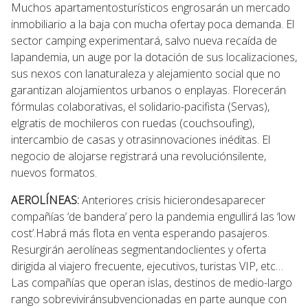
Muchos apartamentosturísticos engrosarán un mercado
inmobiliario a la baja con mucha ofertay poca demanda. El
sector camping experimentará, salvo nueva recaída de
lapandemia, un auge por la dotación de sus localizaciones,
sus nexos con lanaturaleza y alejamiento social que no
garantizan alojamientos urbanos o enplayas. Florecerán
fórmulas colaborativas, el solidario-pacifista (Servas),
elgratis de mochileros con ruedas (couchsoufing),
intercambio de casas y otrasinnovaciones inéditas. El
negocio de alojarse registrará una revoluciónsilente,
nuevos formatos.
AEROLÍNEAS:
Anteriores crisis hicierondesaparecer
compañías ‘de bandera’ pero la pandemia engullirá las ‘low
cost’.Habrá más flota en venta esperando pasajeros.
Resurgirán aerolíneas segmentandoclientes y oferta
dirigida al viajero frecuente, ejecutivos, turistas VIP, etc…
Las compañías que operan islas, destinos de medio-largo
rango sobreviviránsubvencionadas en parte aunque con