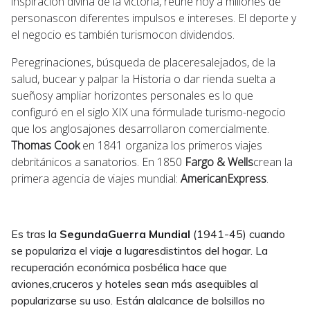
inspiración divina de la victoria, reúne hoy a millones de
personascon diferentes impulsos e intereses. El deporte y
el negocio es también turismocon dividendos.
Peregrinaciones, búsqueda de placeresalejados, de la
salud, bucear y palpar la Historia o dar rienda suelta a
sueñosy ampliar horizontes personales es lo que
configuró en el siglo XIX una fórmulade turismo-negocio
que los anglosajones desarrollaron comercialmente.
Thomas Cook
en 1841 organiza los primeros viajes
debritánicos a sanatorios. En 1850
Fargo & Wells
crean la
primera agencia de viajes mundial:
AmericanExpress
.
Es tras la
SegundaGuerra Mundial
(1941-45) cuando
se populariza el viaje a lugaresdistintos del hogar. La
recuperación económica posbélica hace que
aviones,cruceros y hoteles sean más asequibles al
popularizarse su uso. Están alalcance de bolsillos no