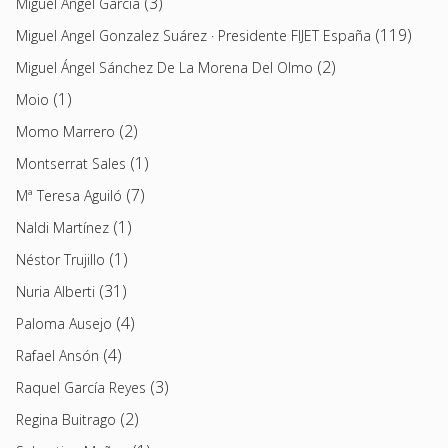
(3)
Miguel Ángel García
(119)
Miguel Angel Gonzalez Suárez · Presidente FIJET España
(2)
Miguel Ángel Sánchez De La Morena Del Olmo
(1)
Moio
(2)
Momo Marrero
(1)
Montserrat Sales
(7)
Mª Teresa Aguiló
(1)
Naldi Martínez
(1)
Néstor Trujillo
(31)
Nuria Alberti
(4)
Paloma Ausejo
(4)
Rafael Ansón
(3)
Raquel García Reyes
(2)
Regina Buitrago