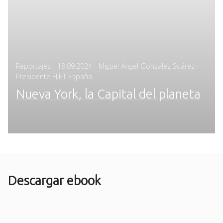
Posted
Reportajes
-
18.09.2024
- Miguel Angel Gonzalez Suárez ·
on
Presidente FIJET España
Nueva York, la Capital del planeta
Descargar ebook