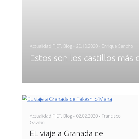
Posted
Actualidad FIJET
,
Blog
-
20.10.2020
- Enrique Sancho
on
Estos son los castillos má
Posted
Actualidad FIJET
,
Blog
-
02.02.2020
- Francisco
on
Gavilan
EL viaje a Granada de