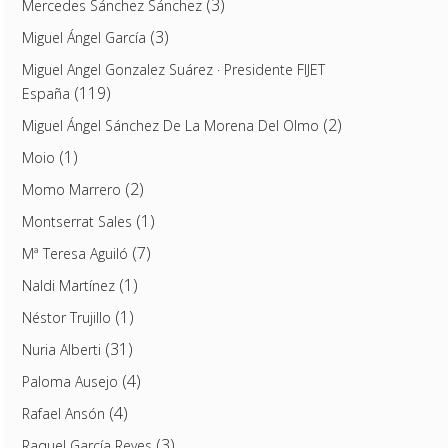
(3)
Mercedes Sánchez Sánchez
(3)
Miguel Ángel García
Miguel Angel Gonzalez Suárez · Presidente FIJET
(119)
España
(2)
Miguel Ángel Sánchez De La Morena Del Olmo
(1)
Moio
(2)
Momo Marrero
(1)
Montserrat Sales
(7)
Mª Teresa Aguiló
(1)
Naldi Martínez
(1)
Néstor Trujillo
(31)
Nuria Alberti
(4)
Paloma Ausejo
(4)
Rafael Ansón
(3)
Raquel García Reyes