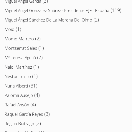
(3)
Miguel Ángel García
(119)
Miguel Angel Gonzalez Suárez · Presidente FIJET España
(2)
Miguel Ángel Sánchez De La Morena Del Olmo
(1)
Moio
(2)
Momo Marrero
(1)
Montserrat Sales
(7)
Mª Teresa Aguiló
(1)
Naldi Martínez
(1)
Néstor Trujillo
(31)
Nuria Alberti
(4)
Paloma Ausejo
(4)
Rafael Ansón
(3)
Raquel García Reyes
(2)
Regina Buitrago