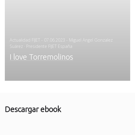
Posted
Actualidad FIJET
-
07.06.2023
- Miguel Angel Gonzalez
on
Suárez · Presidente FIJET España
I love Torremolinos
Descargar ebook