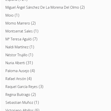
(2)
Miguel Ángel Sánchez De La Morena Del Olmo
(1)
Moio
(2)
Momo Marrero
(1)
Montserrat Sales
(7)
Mª Teresa Aguiló
(1)
Naldi Martínez
(1)
Néstor Trujillo
(31)
Nuria Alberti
(4)
Paloma Ausejo
(4)
Rafael Ansón
(3)
Raquel García Reyes
(2)
Regina Buitrago
(1)
Sebastian Muñoz
(6)
Victoriano Albillos