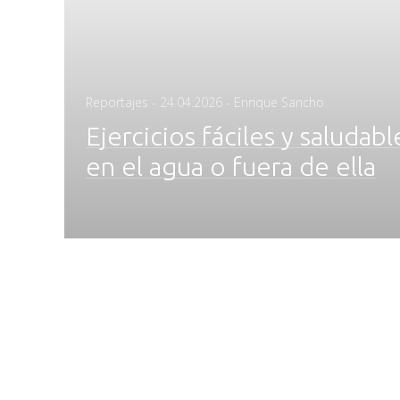
Posted
Reportajes
-
24.04.2026
- Enrique Sancho
on
Ejercicios fáciles y saludab
en el agua o fuera de ella