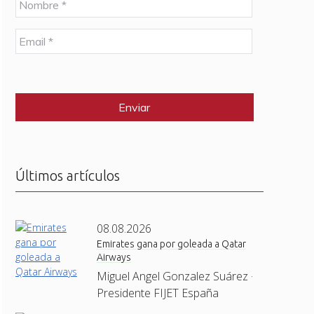
o
m
E
b
m
r
a
e
C
i
*
A
l
P
*
T
C
H
A
Últimos artículos
08.08.2026
Emirates gana por goleada a Qatar
Airways
Miguel Angel Gonzalez Suárez ·
Presidente FIJET España