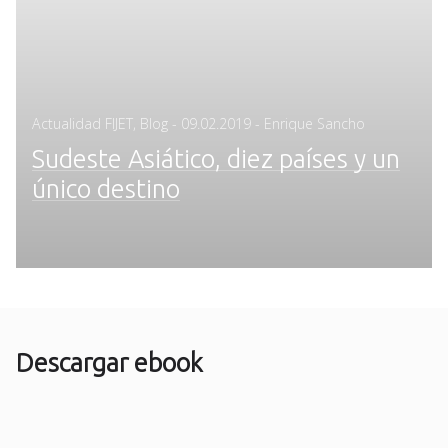
Posted
Actualidad FIJET
,
Blog
-
09.02.2019
- Enrique Sancho
on
Sudeste Asiático, diez países y un
único destino
Descargar ebook