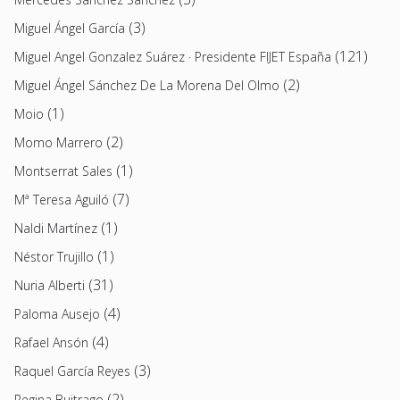
(3)
Miguel Ángel García
(121)
Miguel Angel Gonzalez Suárez · Presidente FIJET España
(2)
Miguel Ángel Sánchez De La Morena Del Olmo
(1)
Moio
(2)
Momo Marrero
(1)
Montserrat Sales
(7)
Mª Teresa Aguiló
(1)
Naldi Martínez
(1)
Néstor Trujillo
(31)
Nuria Alberti
(4)
Paloma Ausejo
(4)
Rafael Ansón
(3)
Raquel García Reyes
(2)
Regina Buitrago