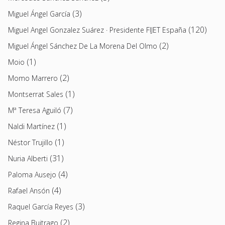
(3)
Miguel Ángel García
(120)
Miguel Angel Gonzalez Suárez · Presidente FIJET España
(2)
Miguel Ángel Sánchez De La Morena Del Olmo
(1)
Moio
(2)
Momo Marrero
(1)
Montserrat Sales
(7)
Mª Teresa Aguiló
(1)
Naldi Martínez
(1)
Néstor Trujillo
(31)
Nuria Alberti
(4)
Paloma Ausejo
(4)
Rafael Ansón
(3)
Raquel García Reyes
(2)
Regina Buitrago