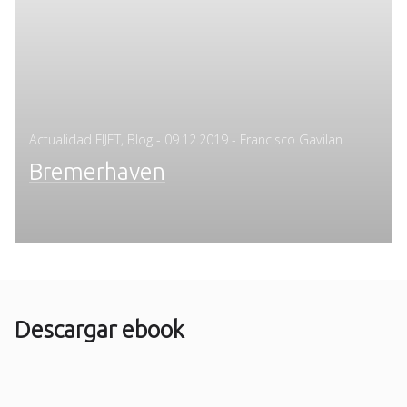
Posted
Actualidad FIJET
,
Blog
-
09.12.2019
- Francisco Gavilan
on
Bremerhaven
Descargar ebook