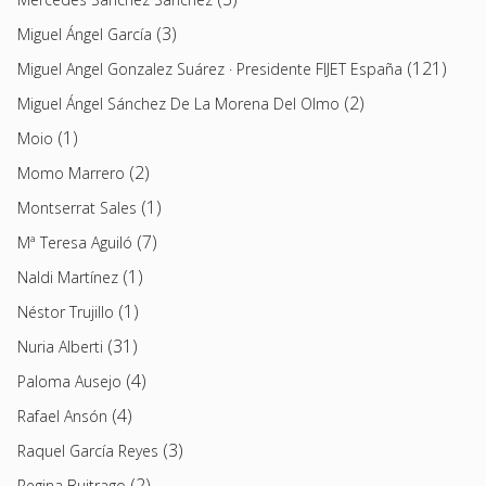
(3)
Miguel Ángel García
(121)
Miguel Angel Gonzalez Suárez · Presidente FIJET España
(2)
Miguel Ángel Sánchez De La Morena Del Olmo
(1)
Moio
(2)
Momo Marrero
(1)
Montserrat Sales
(7)
Mª Teresa Aguiló
(1)
Naldi Martínez
(1)
Néstor Trujillo
(31)
Nuria Alberti
(4)
Paloma Ausejo
(4)
Rafael Ansón
(3)
Raquel García Reyes
(2)
Regina Buitrago