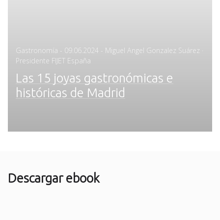
Posted
Gastronomía
-
09.06.2024
- Miguel Angel Gonzalez Suárez ·
on
Presidente FIJET España
Las 15 joyas gastronómicas e
históricas de Madrid
Descargar ebook