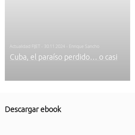
Posted
Actualidad FIJET
-
30.11.2024
- Enrique Sancho
on
Cuba, el paraíso perdido… o casi
Descargar ebook