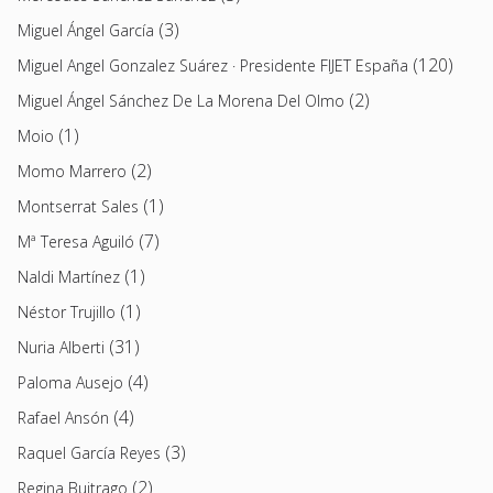
(3)
Miguel Ángel García
(120)
Miguel Angel Gonzalez Suárez · Presidente FIJET España
(2)
Miguel Ángel Sánchez De La Morena Del Olmo
(1)
Moio
(2)
Momo Marrero
(1)
Montserrat Sales
(7)
Mª Teresa Aguiló
(1)
Naldi Martínez
(1)
Néstor Trujillo
(31)
Nuria Alberti
(4)
Paloma Ausejo
(4)
Rafael Ansón
(3)
Raquel García Reyes
(2)
Regina Buitrago